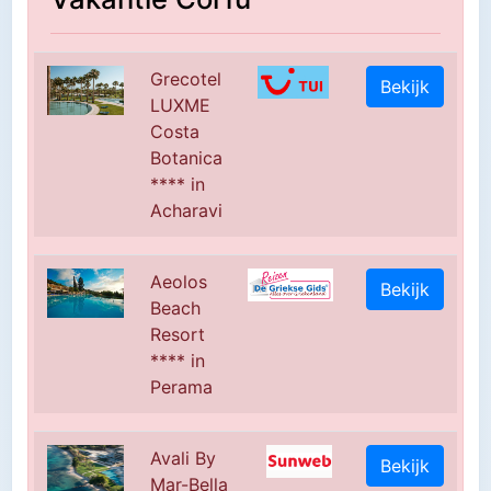
Grecotel
Bekijk
LUXME
Costa
Botanica
**** in
Acharavi
Aeolos
Bekijk
Beach
Resort
**** in
Perama
Avali By
Bekijk
Mar-Bella