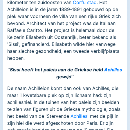
kilometer ten zuidoosten van
Corfu stad
. Het
Achilleion is in de jaren 1889-1891 gebouwd op de
plek waar voorheen de villa van een rijke Griek zich
bevond. Architect van het project was de Italiaan
Raffaele Caritto. Het project is helemaal door de
Keizerin Elisabeth uit Oostenrijk, beter bekend als
'Sissi', gefinancierd. Elisabeth wilde hier vanwege
haar slechte gezondheid, een tweede verblijfplaats
hebben.
"Sissi heeft het paleis aan de Griekse held
Achilles
gewijd."
De naam Achilleion komt dan ook van Achilles, die
maar 1 kwetsbare plek op zijn lichaam had: zijn
achilleshiel. In de tuinen van het paleis zijn beelden
te zien van figuren uit de Griekse mythologie, zoals
het beeld van de 'Stervende
Achilles
' met de pijl in
zijn hiel die werd afgeschoten door Paris. Er zijn
ook mooie beelden te zien van de '9 muzen'. De