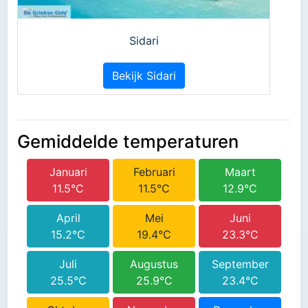
Sidari
Bekijk Sidari
Gemiddelde temperaturen
Januari
Februari
Maart
11.5°C
11.5°C
12.9°C
April
Mei
Juni
15.2°C
19.4°C
23.3°C
Juli
Augustus
September
25.5°C
25.9°C
23.4°C