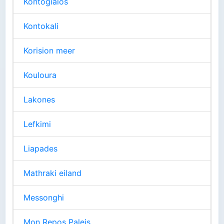
Kontogialos
Kontokali
Korision meer
Kouloura
Lakones
Lefkimi
Liapades
Mathraki eiland
Messonghi
Mon Repos Paleis