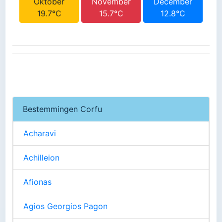
Oktober
November
December
19.7°C
15.7°C
12.8°C
Bestemmingen Corfu
Acharavi
Achilleion
Afionas
Agios Georgios Pagon