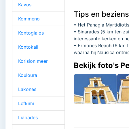
Kavos
Tips en bezien
Kommeno
• Het Panagia Myrtidiotis
• Sinarades (5 km ten zu
Kontogialos
interessante kerken en 
• Ermones Beach (6 km t
Kontokali
waarna hij Nausica ontmo
Korision meer
Bekijk foto's P
Kouloura
Lakones
Lefkimi
Liapades