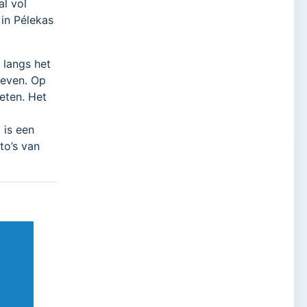
l vol
 in Pélekas
langs het
geven. Op
eten. Het
is een
to’s van