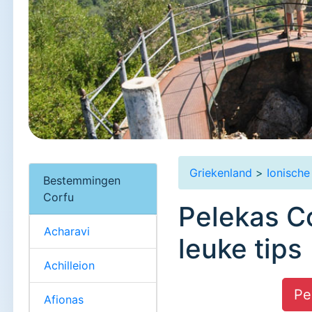
Griekenland
>
Ionische
Bestemmingen
Corfu
Pelekas Co
Acharavi
leuke tips
Achilleion
Pe
Afionas