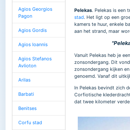
Agios Georgios
Pelekas
. Pelekas is een 
Pagon
stad
. Het ligt op een gro
kamers te huur, enkele bar
Agios Gordis
aan het strand, maar wor
"Peleka
Agios Ioannis
Vanuit Pelekas heb je een
Agios Stefanos
zonsondergang. Dit vond 
Avlioton
zonsondergang kijken en 
genoemd. Vanaf dit uitki
Arilas
In Pelekas bevindt zich 
Barbati
Corfiotische klederdracht
dat twee kilometer verder
Benitses
Corfu stad