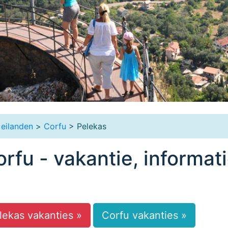
 eilanden
>
Corfu
> Pelekas
rfu - vakantie, informat
lekas vakanties »
Corfu vakanties »