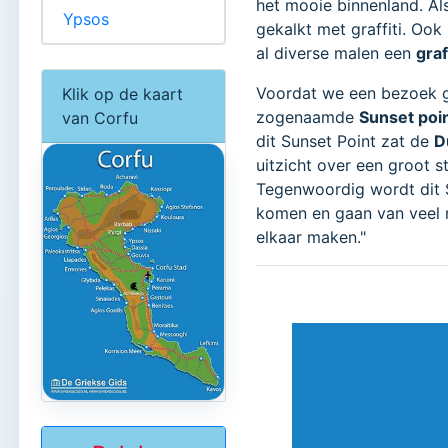
het mooie binnenland. Al
Ypsos
gekalkt met graffiti. Ook 
al diverse malen een
graf
Voordat we een bezoek 
Klik op de kaart
zogenaamde
Sunset poi
van Corfu
dit Sunset Point zat de
D
uitzicht over een groot s
Tegenwoordig wordt dit 
komen en gaan van veel me
elkaar maken."