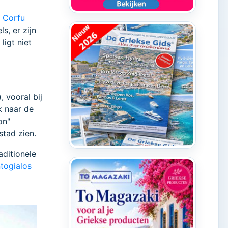
n
Corfu
s, er zijn
ligt niet
, vooral bij
k naar de
on"
stad zien.
aditionele
togialos