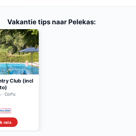
Vakantie tips naar Pelekas:
try Club (incl
to)
 · Corfu
k reis