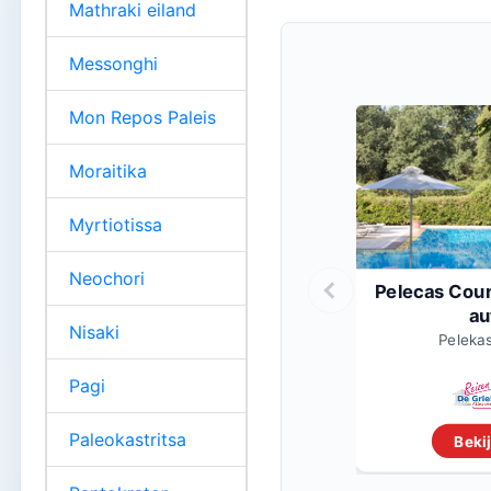
Mathraki eiland
Messonghi
Mon Repos Paleis
Moraitika
Myrtiotissa
Neochori
Pelecas Coun
au
Nisaki
Pelekas
Pagi
Paleokastritsa
Bekij