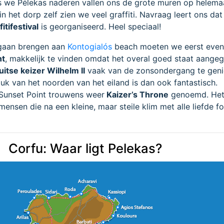
s we Pélekas naderen vallen ons de grote muren op helemaa
in het dorp zelf zien we veel graffiti. Navraag leert ons dat
fitifestival
is georganiseerd. Heel speciaal!
gaan brengen aan
Kontogialós
beach moeten we eerst even 
nt
, makkelijk te vinden omdat het overal goed staat aange
uitse keizer Wilhelm II
vaak van de zonsondergang te geni
tuk van het noorden van het eiland is dan ook fantastisch.
Sunset Point trouwens weer
Kaizer’s Throne
genoemd. Het 
nsen die na een kleine, maar steile klim met alle liefde fo
Corfu: Waar ligt Pelekas?