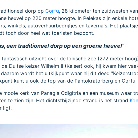
traditioneel dorp op
Corfu
, 28 kilometer ten zuidwesten va
ene heuvel op 220 meter hoogte. In Pelekas zijn enkele hotel
s, winkels, autoverhuurbedrijfjes en taverna's. Het plaatsje 
dt toch door heel wat toeristen bezocht.
s, een traditioneel dorp op een groene heuvel"
 fantastisch uitzicht over de Ionische zee (272 meter hoog)
de Duitse keizer Wilhelm II (Kaiser) ook, hij kwam hier vaa
daarom wordt het uitkijkpunt waar hij dit deed "Keizerstro
jkpunt kunt u ook de top van de Pantokratorberg en Corfu-
de mooie kerk van Panagia Odigitria en een museum waar tr
en te zien zijn. Het dichtstbijzijnde strand is het strand
Kon
 ligt.