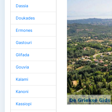
Dassia
Doukades
Ermones
Gastouri
Glifada
Gouvia
Kalami
Kanoni
Kassiopi