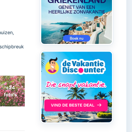
huizen,
schipbreuk