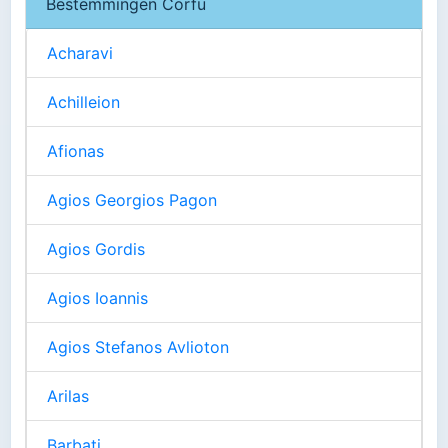
Bestemmingen Corfu
Acharavi
Achilleion
Afionas
Agios Georgios Pagon
Agios Gordis
Agios Ioannis
Agios Stefanos Avlioton
Arilas
Barbati