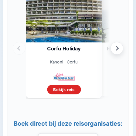
Corfu Holiday
Hotel Corfu 
Kanon
Kanoni · Corfu
Beki
Bekijk reis
Boek direct bij deze reisorganisaties: