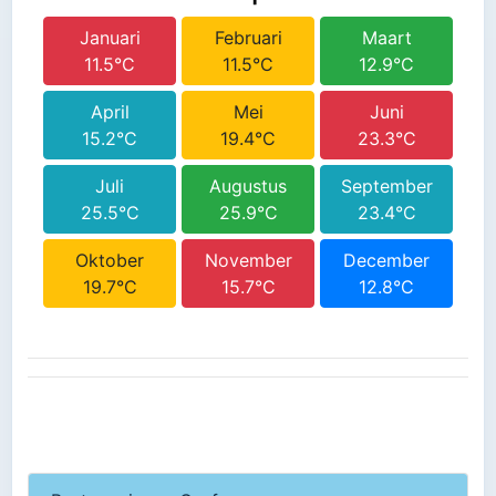
Januari
Februari
Maart
11.5°C
11.5°C
12.9°C
April
Mei
Juni
15.2°C
19.4°C
23.3°C
Juli
Augustus
September
25.5°C
25.9°C
23.4°C
Oktober
November
December
19.7°C
15.7°C
12.8°C