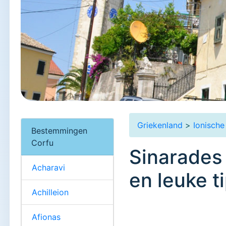
Griekenland
>
Ionische
Bestemmingen
Corfu
Sinarades 
Acharavi
en leuke t
Achilleion
Afionas