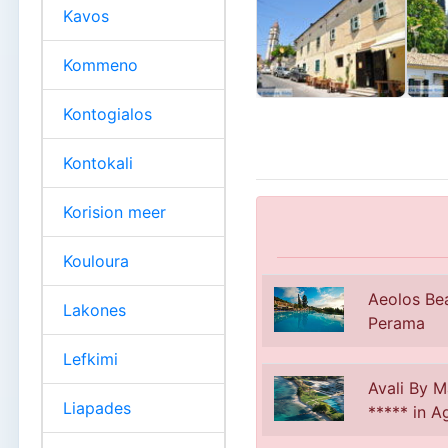
Kavos
Kommeno
Kontogialos
Kontokali
Korision meer
Kouloura
Aeolos Bea
Lakones
Perama
Lefkimi
Avali By M
Liapades
***** in A