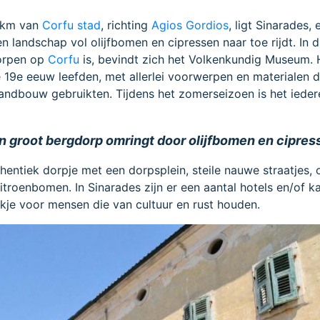
 km van
Corfu stad
, richting
Agios Gordios
, ligt Sinarades,
 landschap vol olijfbomen en cipressen naar toe rijdt. In d
dorpen op
Corfu
is, bevindt zich het Volkenkundig Museum. H
 19e eeuw leefden, met allerlei voorwerpen en materialen 
landbouw gebruikten. Tijdens het zomerseizoen is het iede
en groot bergdorp omringt door olijfbomen en cipres
thentiek dorpje met een dorpsplein, steile nauwe straatjes,
itroenbomen. In Sinarades zijn er een aantal hotels en/of k
lekje voor mensen die van cultuur en rust houden.