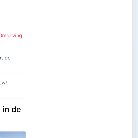
- Omgeving:
at de
ew!
 in de