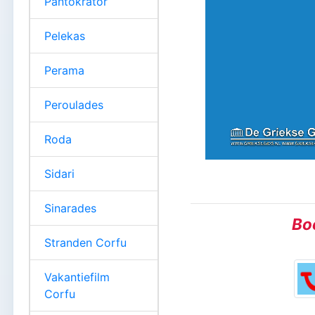
Pantokrator
Pelekas
Perama
Peroulades
Roda
Sidari
Sinarades
Boe
Stranden Corfu
Vakantiefilm
Corfu