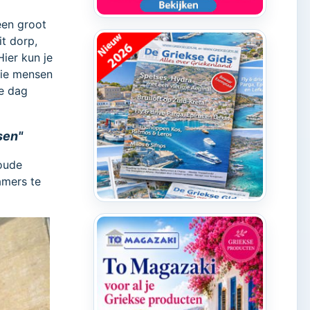
 een groot
it dorp,
ier kun je
die mensen
re dag
sen"
 oude
amers te