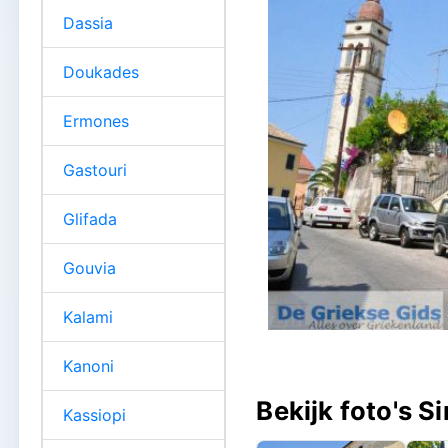
Dassia
Doukades
Ermones
Gastouri
Glifada
Gouvia
Kalami
Kanoni
Bekijk foto's S
Kassiopi