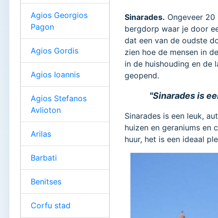
Agios Georgios
Sinarades.
Ongeveer 20
Pagon
bergdorp waar je door een
dat een van de oudste 
Agios Gordis
zien hoe de mensen in de
in de huishouding en de 
Agios Ioannis
geopend.
"Sinarades is e
Agios Stefanos
Avlioton
Sinarades is een leuk, au
huizen en geraniums en c
Arilas
huur, het is een ideaal p
Barbati
Benitses
Corfu stad