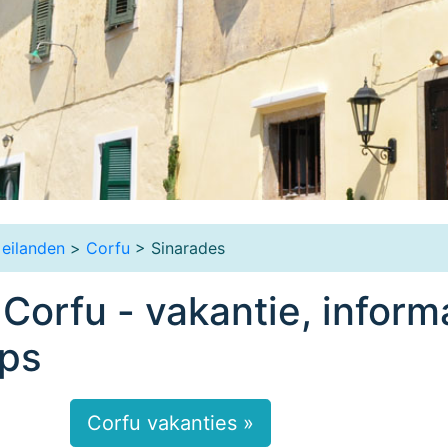
 eilanden
>
Corfu
> Sinarades
Corfu - vakantie, inform
ips
Corfu vakanties »