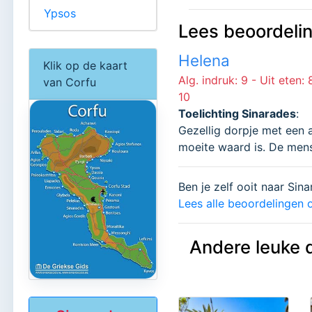
Ypsos
Lees beoordeli
Helena
Klik op de kaart
Alg. indruk: 9 - Uit eten:
van Corfu
10
Toelichting Sinarades
:
Gezellig dorpje met een a
moeite waard is. De mens
Ben je zelf ooit naar Sin
Lees alle beoordelingen o
Andere leuke 