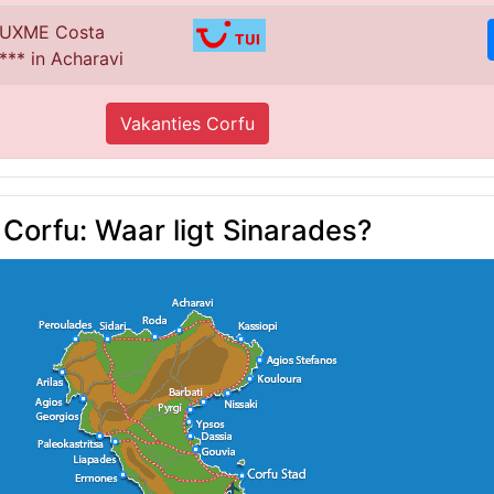
LUXME Costa
*** in Acharavi
Vakanties Corfu
Corfu: Waar ligt Sinarades?