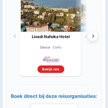
Livadi Nafsika Hotel
Grecotel LU
Bay 
Dassi
Dassia · Corfu
Beki
Bekijk reis
Boek direct bij deze reisorganisaties: