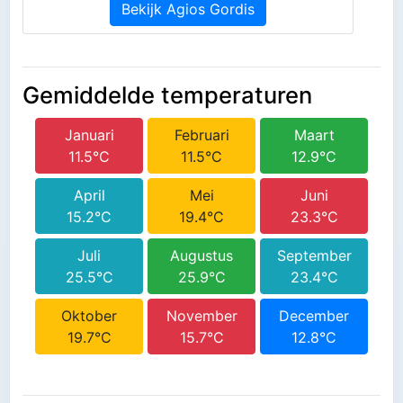
Bekijk Agios Gordis
Gemiddelde temperaturen
Januari
Februari
Maart
11.5°C
11.5°C
12.9°C
April
Mei
Juni
15.2°C
19.4°C
23.3°C
Juli
Augustus
September
25.5°C
25.9°C
23.4°C
Oktober
November
December
19.7°C
15.7°C
12.8°C