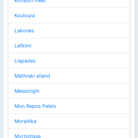
Korision meer
Kouloura
Lakones
Lefkimi
Liapades
Mathraki eiland
Messonghi
Mon Repos Paleis
Moraitika
Myrtiotissa