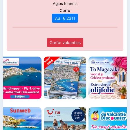
Agios Ioannis
Corfu
v.a. € 2311
Corfu: vakanties