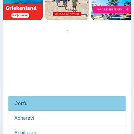
;
Corfu
Acharavi
Achilleion