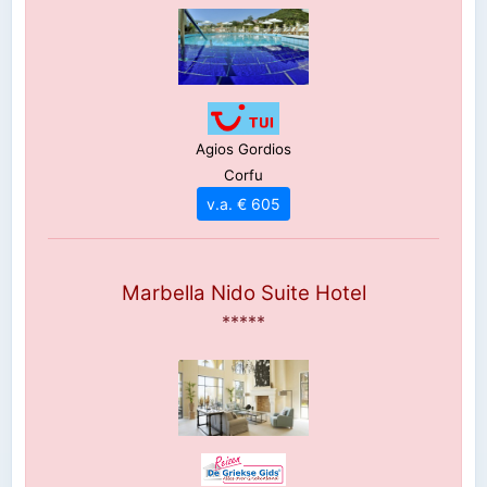
Agios Gordios
Corfu
v.a. € 605
Marbella Nido Suite Hotel
*****