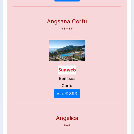
Angsana Corfu
*****
Benitses
Corfu
v.a. € 893
Angelica
***