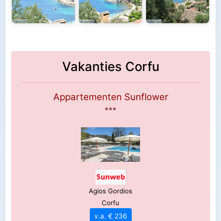
Vakanties Corfu
Appartementen Sunflower
***
Agios Gordios
Corfu
v.a. € 236