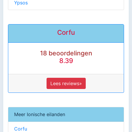
Ypsos
Corfu
18 beoordelingen
8.39
Lees reviews»
Meer Ionische eilanden
Corfu