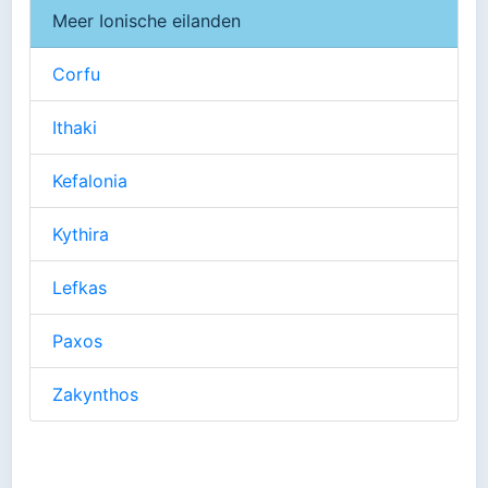
Meer Ionische eilanden
Corfu
Ithaki
Kefalonia
Kythira
Lefkas
Paxos
Zakynthos