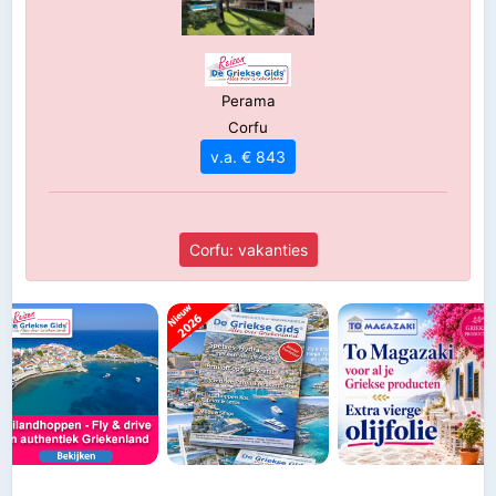
Perama
Corfu
v.a. € 843
Corfu: vakanties