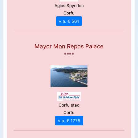
Agios Spyridon
Corfu
v.a. € 561
Mayor Mon Repos Palace
****
Corfu stad
Corfu
v.a. € 1775