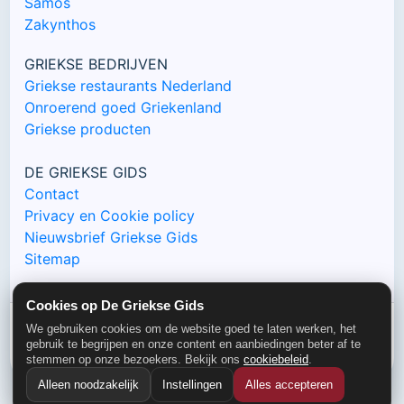
Samos
Zakynthos
GRIEKSE BEDRIJVEN
Griekse restaurants Nederland
Onroerend goed Griekenland
Griekse producten
DE GRIEKSE GIDS
Contact
Privacy en Cookie policy
Nieuwsbrief Griekse Gids
Sitemap
Cookies op De Griekse Gids
We gebruiken cookies om de website goed te laten werken, het
© De Griekse Gids 2000-2026
gebruik te begrijpen en onze content en aanbiedingen beter af te
stemmen op onze bezoekers. Bekijk ons
cookiebeleid
.
Alleen noodzakelijk
Instellingen
Alles accepteren