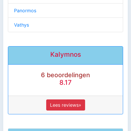
Panormos
Vathys
Kalymnos
6 beoordelingen
8.17
Lees reviews»