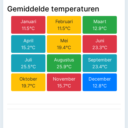
Gemiddelde temperaturen
Januari
Februari
Maart
11.5°C
11.5°C
12.9°C
April
Mei
Juni
15.2°C
19.4°C
23.3°C
Juli
Augustus
September
25.5°C
25.9°C
23.4°C
Oktober
November
December
19.7°C
15.7°C
12.8°C