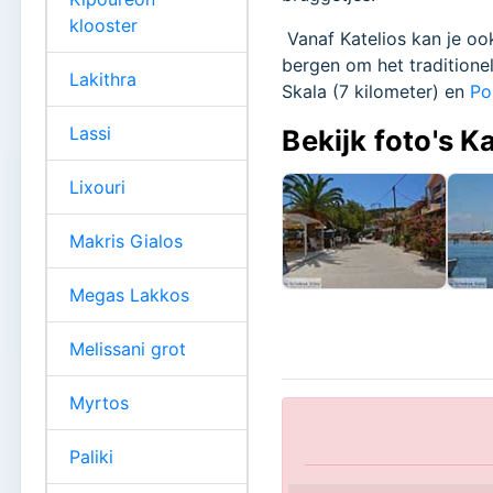
klooster
Vanaf Katelios kan je o
bergen om het traditionel
Lakithra
Skala (7 kilometer) en
Po
Lassi
Bekijk foto's K
Lixouri
Makris Gialos
Megas Lakkos
Melissani grot
Myrtos
Paliki