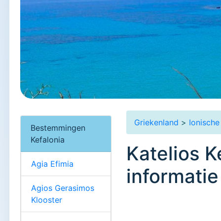
Griekenland
>
Ionische
Bestemmingen
Kefalonia
Katelios K
Agia Efimia
informatie
Agios Gerasimos
Klooster