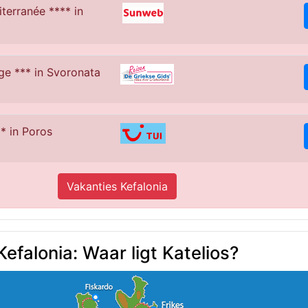
terranée **** in
age *** in Svoronata
* in Poros
Vakanties Kefalonia
Kefalonia: Waar ligt Katelios?