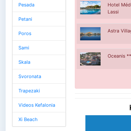
Pesada
Hotel Médi
Lassi
Petani
Astra Vill
Poros
Sami
Oceanis **
Skala
Svoronata
Trapezaki
Videos Kefalonia
Xi Beach