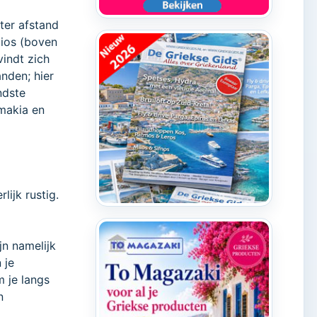
ter afstand
lios (boven
vindt zich
nden; hier
ndste
amakia en
rlijk rustig.
jn namelijk
 je
m je langs
n