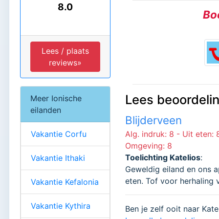
8.0
Boe
Lees / plaats
reviews»
Lees beoordelin
Meer Ionische
eilanden
Blijderveen
Vakantie Corfu
Alg. indruk: 8 - Uit eten: 
Omgeving: 8
Toelichting Katelios
:
Vakantie Ithaki
Geweldig eiland en ons ap
eten. Tof voor herhaling 
Vakantie Kefalonia
Vakantie Kythira
Ben je zelf ooit naar Kat