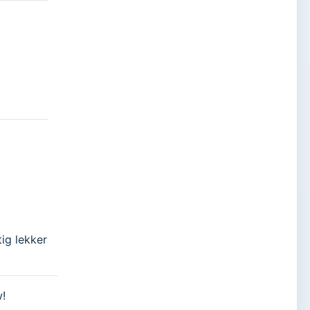
-
ig lekker
w!