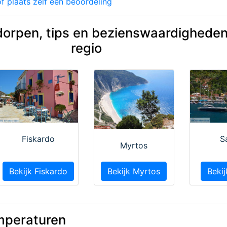
f plaats zelf een beoordeling
dorpen, tips en bezienswaardigheden
regio
Fiskardo
S
Myrtos
Bekijk Fiskardo
Bekijk Myrtos
Beki
mperaturen