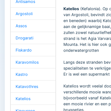
Antisamos
Katelios
(Kefalonia). Op
Argostoli
van Argostoli, bevindt zi
en beneden) waarbij Kato 
Assos
aan de gelijknamige baai
zullen zowel natuurliefh
Drogarati
strand is het Agia Varvar
Mounta. Het is hier ook g
Fiskardo
onderwatergrotten
Karavomilos
Langs deze stranden bevin
specialiteiten te verkrijge
Er is wel een supermarkt
Kastro
Katelios wordt veelal do
Katavothres
verschillende mooie wand
bijvoorbeeld vanaf Katel
Katelios
een mooie rivier en een 
bruggetjes.
Kipoureon