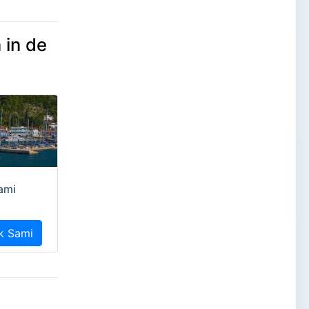
 in de
ami
jk Sami