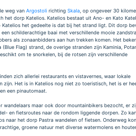
 de weg van
Argostoli
richting
Skala
, op ongeveer 30 kilome
ch het dorp Katelios. Katelios bestaat uit Ano- en Kato Kate
Katelios het gedeelte is dat bij het strand ligt. Dit dorp be
, een schilderachtige baai met verschillende mooie zandstra
ebbers als zonaanbidders aan hun trekken komen. Het beke
a (Blue Flag) strand, de overige stranden zijn Kaminia, Pot
eschikt om te snorkelen, bij de rotsen zijn verschillende
den zich allerlei restaurants en vistavernes, waar lokale
n zijn. Het is in Katelios nog niet zo toeristisch, het is er hee
 en een pinautomaat.
or wandelaars maar ook door mountainbikers bezocht, er zi
el- en fietsroutes naar de rondom liggende dorpen. Zo kan
ios naar het dorp Pastra wandelen of fietsen. Onderweg ko
prachtige, groene natuur met diverse watermolens en houte