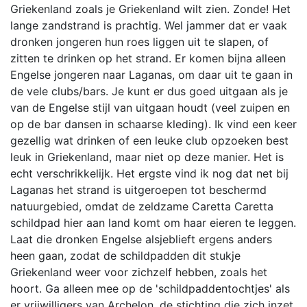
Griekenland zoals je Griekenland wilt zien. Zonde! Het
lange zandstrand is prachtig. Wel jammer dat er vaak
dronken jongeren hun roes liggen uit te slapen, of
zitten te drinken op het strand. Er komen bijna alleen
Engelse jongeren naar Laganas, om daar uit te gaan in
de vele clubs/bars. Je kunt er dus goed uitgaan als je
van de Engelse stijl van uitgaan houdt (veel zuipen en
op de bar dansen in schaarse kleding). Ik vind een keer
gezellig wat drinken of een leuke club opzoeken best
leuk in Griekenland, maar niet op deze manier. Het is
echt verschrikkelijk. Het ergste vind ik nog dat net bij
Laganas het strand is uitgeroepen tot beschermd
natuurgebied, omdat de zeldzame Caretta Caretta
schildpad hier aan land komt om haar eieren te leggen.
Laat die dronken Engelse alsjeblieft ergens anders
heen gaan, zodat de schildpadden dit stukje
Griekenland weer voor zichzelf hebben, zoals het
hoort. Ga alleen mee op de 'schildpaddentochtjes' als
er vrijwilligers van Archelon, de stichting die zich inzet