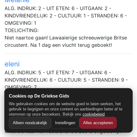
ALG. INDRUK: 2 - UIT ETEN: 6 - UITGAAN: 2 -
KINDVRIENDELIJK: 2 - CULTUUR: 1 - STRANDEN: 6 -
OMGEVING: 1
TOELICHTING:
Niet naartoe gaan! Lawaaierige schreeuwerige Britse
circustent. Na 1 dag een vlucht terug geboekt!
eleni
ALG. INDRUK: 5 - UIT ETEN: 7 - UITGAAN: 6 -
KINDVRIENDELIJK: 6 - CULTUUR: 5 - STRANDEN: 9 -
OMGEVING: 7
TOELICHTING:
Cookies op De Griekse Gids
Gelukkig waren wij hier in mei, want het is erg
We gebruiken cookies om de website goed te laten werken, het
toeristisch en meer engels dan grieks. Het strand was
gebruik te begrijpen en onze content en aanbiedingen beter af te
stemmen op onze bezoekers. Bekijk ons
cookiebeleid
.
heerlijk en de grieken erg aardig. We hebben een
Alleen noodzakelijk
Instellingen
Alles accepteren
prachtige jeepsafari over het eiland gemaakt en een
excursie naar het vasteland. De zee is ongelooflijk