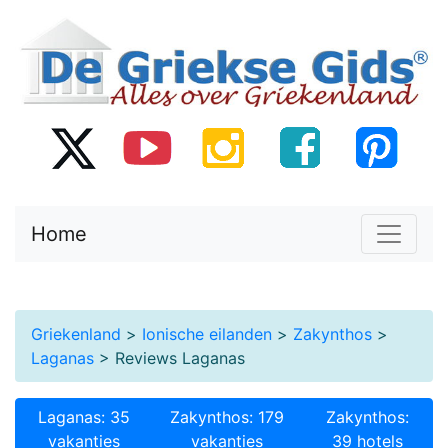
Home
Griekenland
>
Ionische eilanden
>
Zakynthos
>
Laganas
> Reviews Laganas
Laganas: 35
Zakynthos: 179
Zakynthos:
vakanties
vakanties
39 hotels