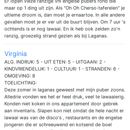
Er lopen vieze ranzige vnl engelse pubers rond die
maar op 1 ding uit zijn. Als "Oh Oh Cherso-taferelen" je
ultieme droom is, dan moet je ernaartoe. In alle andere
gevallen moet je er ver uit de buurt blijven. Om 7 uur 's
ochtends is er nog lawaai. En ik heb ook zelden zo'n
ranzig, groezelig strand gezien als bij Laganas.
Virginia
ALG. INDRUK: 5 - UIT ETEN: 5 - UITGAAN: 2 -
KINDVRIENDELIJK: 1 - CULTUUR: 1 - STRANDEN: 6 -
OMGEVING: 8
TOELICHTING:
Deze zomer in laganas geweest met mijn puber zoons.
Alledrie vonden we het er heel druk, veel te lawaaierig.
Konden niet koken in ons appartement door gebrek
aan inventaris. Slapen kon niet omdat de hele nacht er
lawaai was van de disco's , restaurants en de engelse
jongeren die er schreeuwend en kotsend de boel