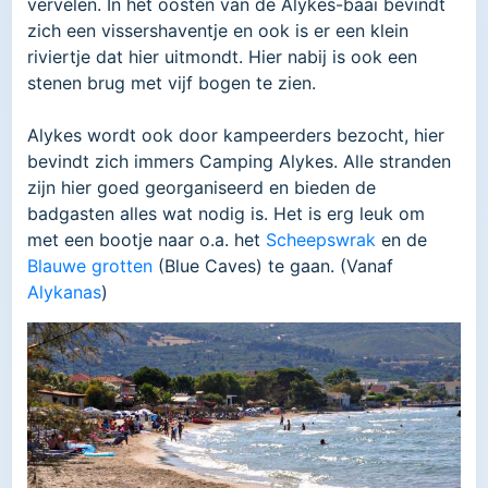
vervelen. In het oosten van de Alykes-baai bevindt
zich een vissershaventje en ook is er een klein
riviertje dat hier uitmondt. Hier nabij is ook een
stenen brug met vijf bogen te zien.
Alykes wordt ook door kampeerders bezocht, hier
bevindt zich immers Camping Alykes. Alle stranden
zijn hier goed georganiseerd en bieden de
badgasten alles wat nodig is. Het is erg leuk om
met een bootje naar o.a. het
Scheepswrak
en de
Blauwe grotten
(
Blue Caves
) te gaan. (Vanaf
Alykanas
)