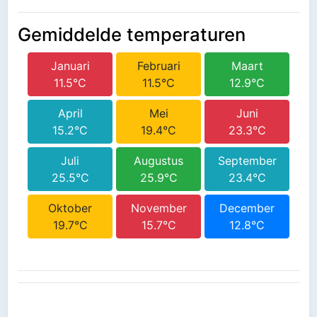
Gemiddelde temperaturen
Januari
Februari
Maart
11.5°C
11.5°C
12.9°C
April
Mei
Juni
15.2°C
19.4°C
23.3°C
Juli
Augustus
September
25.5°C
25.9°C
23.4°C
Oktober
November
December
19.7°C
15.7°C
12.8°C