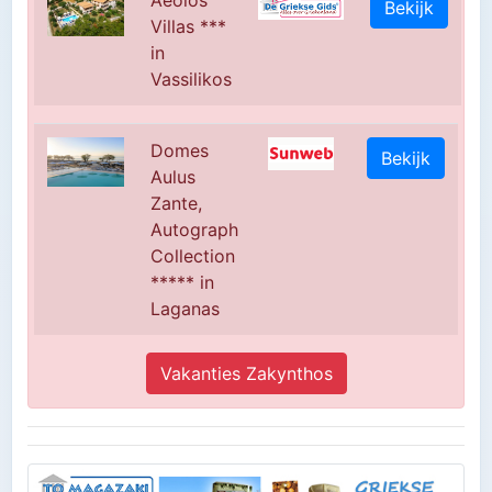
Aeolos
Bekijk
Villas ***
in
Vassilikos
Domes
Bekijk
Aulus
Zante,
Autograph
Collection
***** in
Laganas
Vakanties Zakynthos