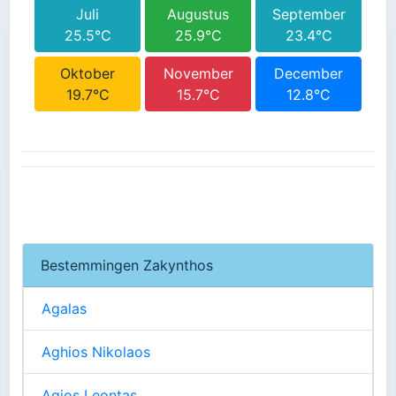
Juli
Augustus
September
25.5°C
25.9°C
23.4°C
Oktober
November
December
19.7°C
15.7°C
12.8°C
Bestemmingen Zakynthos
Agalas
Aghios Nikolaos
Agios Leontas