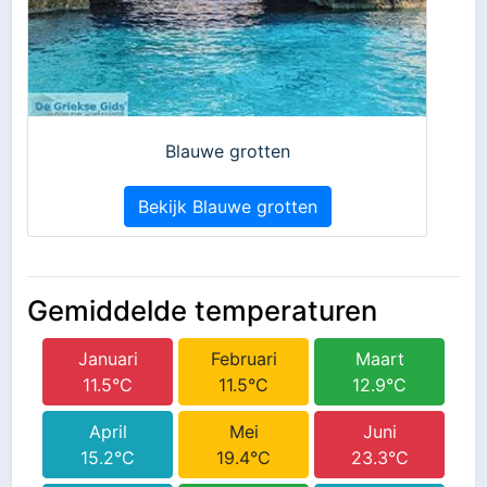
Blauwe grotten
Bekijk Blauwe grotten
Gemiddelde temperaturen
Januari
Februari
Maart
11.5°C
11.5°C
12.9°C
April
Mei
Juni
15.2°C
19.4°C
23.3°C