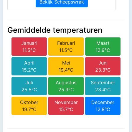
Bekijk Scheepswrak
Gemiddelde temperaturen
Januari
Februari
Maart
11.5°C
11.5°C
12.9°C
April
Mei
Juni
15.2°C
19.4°C
23.3°C
Juli
Augustus
September
25.5°C
25.9°C
23.4°C
Oktober
November
December
19.7°C
15.7°C
12.8°C