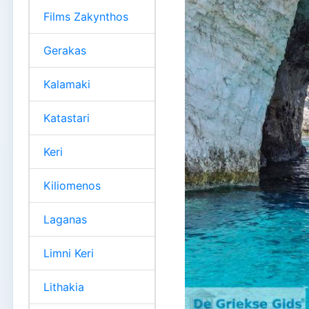
Films Zakynthos
Gerakas
Kalamaki
Katastari
Keri
Kiliomenos
Laganas
Limni Keri
Lithakia