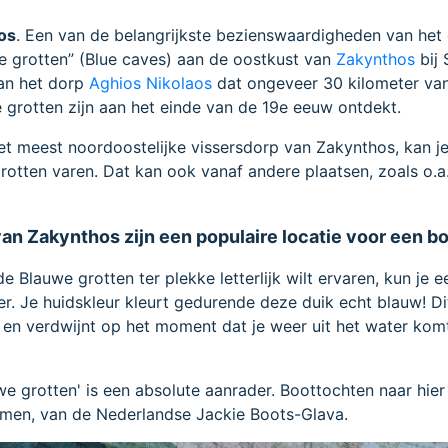
os
. Een van de belangrijkste bezienswaardigheden van het 
e grotten” (Blue caves) aan de oostkust van
Zakynthos
bij 
van het dorp
Aghios Nikolaos
dat ongeveer 30 kilometer va
e grotten zijn aan het einde van de 19e eeuw ontdekt.
et meest noordoostelijke vissersdorp van Zakynthos, kan j
rotten varen. Dat kan ook vanaf andere plaatsen, zoals o.a
an Zakynthos zijn een populaire locatie voor een b
e Blauwe grotten ter plekke letterlijk wilt ervaren, kun je e
r. Je huidskleur kleurt gedurende deze duik echt blauw! Dit
g en verdwijnt op het moment dat je weer uit het water kom
 grotten' is een absolute aanrader. Boottochten naar hier 
en, van de Nederlandse Jackie Boots-Glava.