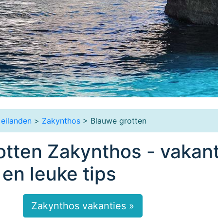
 eilanden
>
Zakynthos
> Blauwe grotten
tten Zakynthos - vakant
 en leuke tips
Zakynthos vakanties »