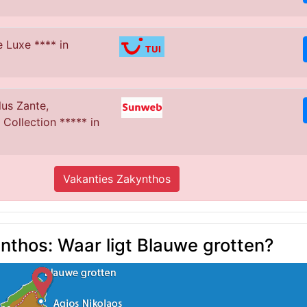
 Luxe **** in
us Zante,
Collection ***** in
Vakanties Zakynthos
nthos: Waar ligt Blauwe grotten?