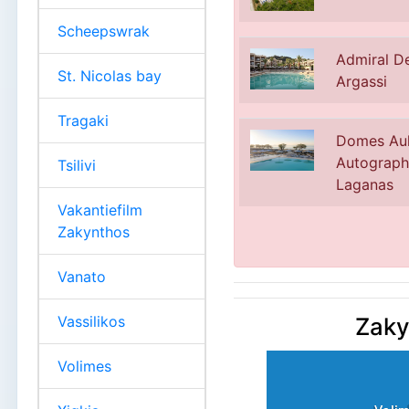
Scheepswrak
Admiral De
St. Nicolas bay
Argassi
Tragaki
Domes Aul
Autograph 
Tsilivi
Laganas
Vakantiefilm
Zakynthos
Vanato
Vassilikos
Zaky
Volimes