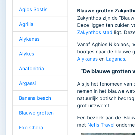
Agios Sostis
Blauwe grotten Zakynth
Zakynthos zijn de “Blauw
Agrilia
Deze liggen ten zuiden 
Zakynthos stad
ligt. Dez
Alykanas
Vanaf Aghios Nikolaos, h
bootjes naar de blauwe g
Alykes
Alykanas
en
Laganas
.
Anafonitria
“De blauwe grotten v
Argassi
Als je het fenomeen van d
nemen in het blauwe wate
Banana beach
natuurlijk optisch bedro
grot uitzwemt.
Blauwe grotten
Een bezoek aan de 'Blauwe
met
Nefis Travel
ondernem
Exo Chora