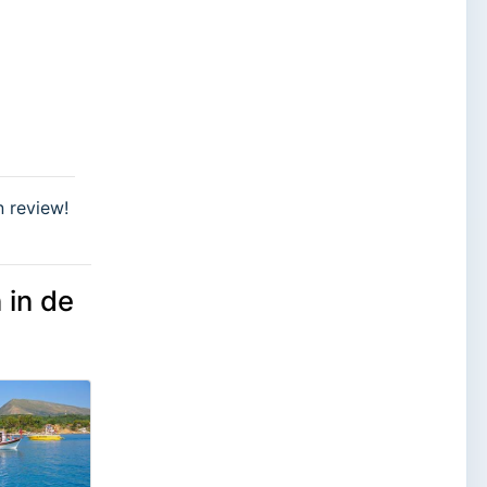
n review!
 in de