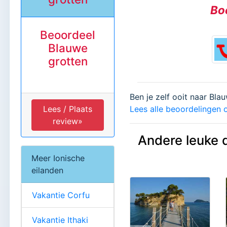
Boe
Beoordeel
Blauwe
grotten
Ben je zelf ooit naar Bla
Lees alle beoordelingen o
Lees / Plaats
review»
Andere leuke 
Meer Ionische
eilanden
Vakantie Corfu
Vakantie Ithaki