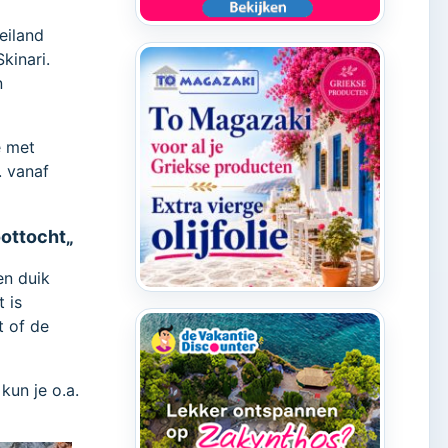
eiland
Skinari.
n
e met
. vanaf
oottocht„
en duik
 is
t of de
kun je o.a.