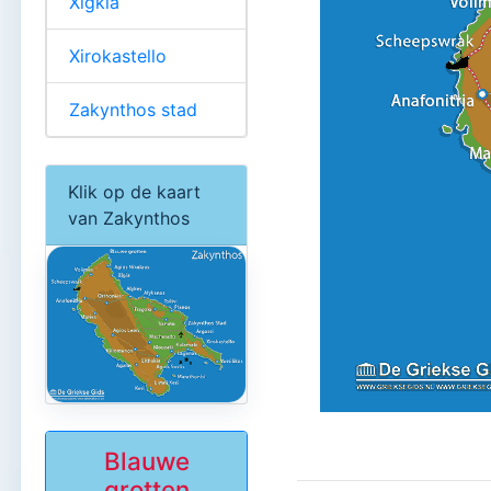
Xigkia
Xirokastello
Zakynthos stad
Klik op de kaart
van Zakynthos
Blauwe
grotten