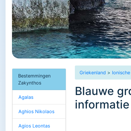
Griekenland
>
Ionische
Bestemmingen
Zakynthos
Blauwe gro
Agalas
informatie
Aghios Nikolaos
Agios Leontas