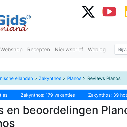
Webshop
Recepten
Nieuwsbrief
Weblog
onische eilanden
>
Zakynthos
>
Planos
> Reviews Planos
ties
Zakynthos: 179 vakanties
Zakynthos: 39 hot
 en beoordelingen Plan
hos