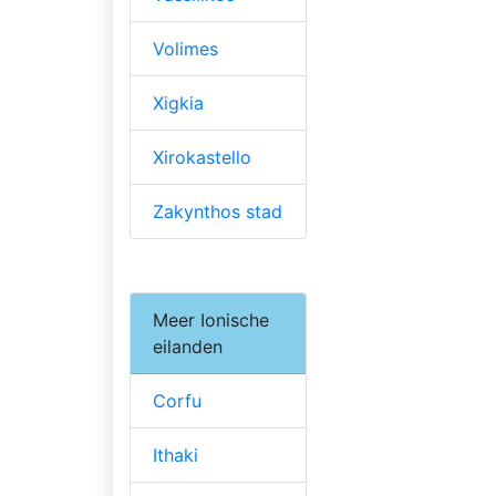
Volimes
Xigkia
Xirokastello
Zakynthos stad
Meer Ionische
eilanden
Corfu
Ithaki