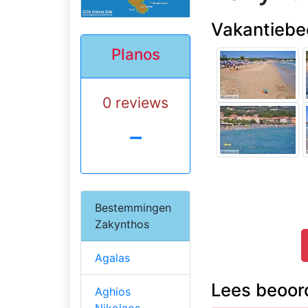
Vakantiebe
Planos
0 reviews
-
Bestemmingen
Zakynthos
Agalas
Lees beoord
Aghios
Nikolaos