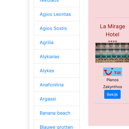
Agios Leontas
La Mirage
Agios Sostis
Hotel
****
Agrilia
Alykanas
Alykes
Planos
Anafonitria
Zakynthos
Bekijk
Argassi
Banana beach
Blauwe grotten