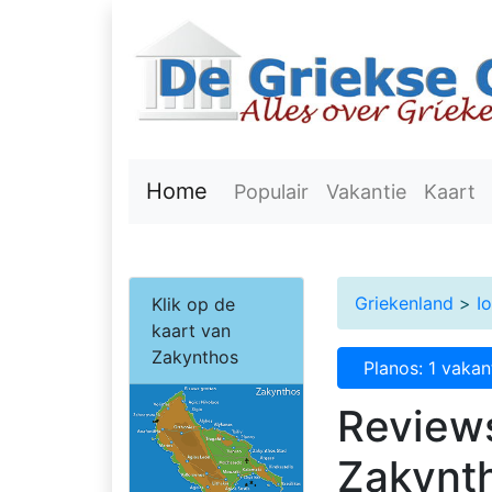
Home
Populair
Vakantie
Kaart
Griekenland
>
I
Klik op de
kaart van
Zakynthos
Planos: 1 vakan
Reviews
Zakynt