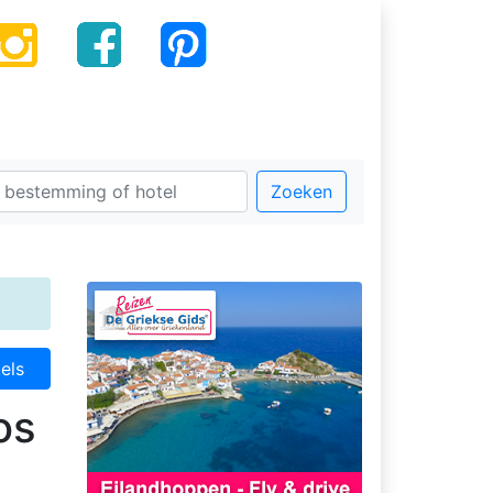
Zoeken
els
os