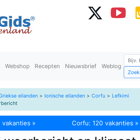
Webshop
Recepten
Nieuwsbrief
Weblog
Zoek
Griekse eilanden
>
Ionische eilanden
>
Corfu
>
Lefkimi
bericht
1 vakanties »
Corfu: 120 vakanties »