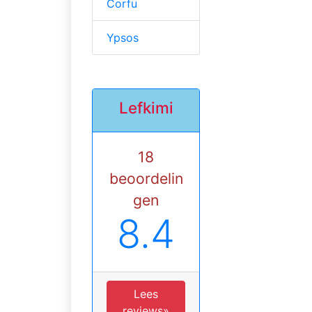
Corfu
Ypsos
Lefkimi
18
beoordelin
gen
8.4
Lees
reviews»