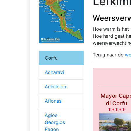
Lefkim
Weersverw
Hoe warm is het
Hoe hard gaat het
weersverwachtin
Terug naar de
we
Corfu
Acharavi
Achilleion
Mayor Cap
Afionas
di Corfu
*****
Agios
Georgios
Pagon