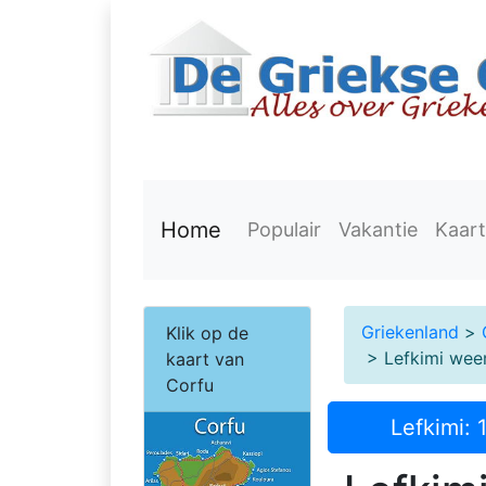
Home
Populair
Vakantie
Kaart
Griekenland
>
Klik op de
> Lefkimi weer
kaart van
Corfu
Lefkimi: 