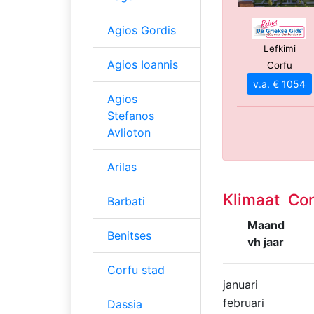
Agios Gordis
Lefkimi
Agios Ioannis
Corfu
v.a. € 1054
Agios
Stefanos
Avlioton
Arilas
Klimaat Cor
Barbati
Maand
Benitses
vh jaar
Corfu stad
januari
februari
Dassia