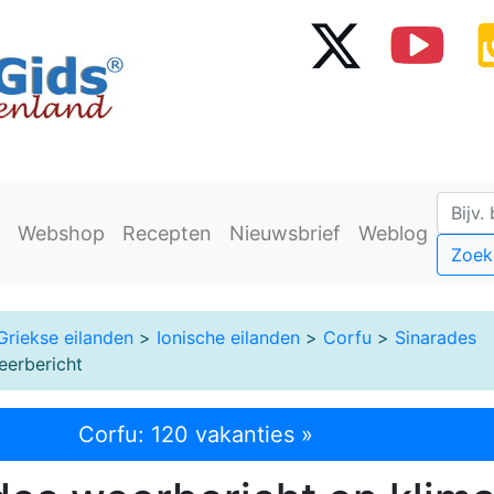
Webshop
Recepten
Nieuwsbrief
Weblog
Zoek
Griekse eilanden
>
Ionische eilanden
>
Corfu
>
Sinarades
eerbericht
Corfu: 120 vakanties »