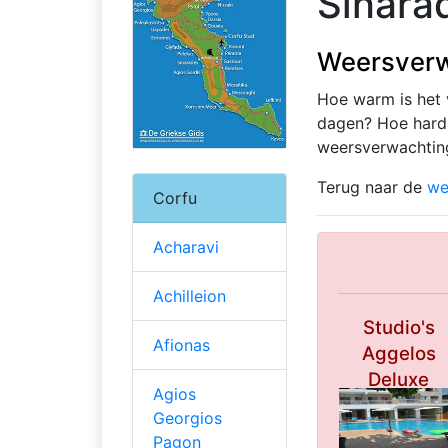
Sinara
Weersverw
Hoe warm is het
dagen? Hoe hard 
weersverwachtin
Terug naar de
we
Corfu
Acharavi
Achilleion
Studio's
Afionas
Aggelos
Deluxe
Agios
****
Georgios
Pagon