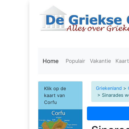
Home
Populair
Vakantie
Kaart
Griekenland
>
Klik op de
> Sinarades w
kaart van
Corfu