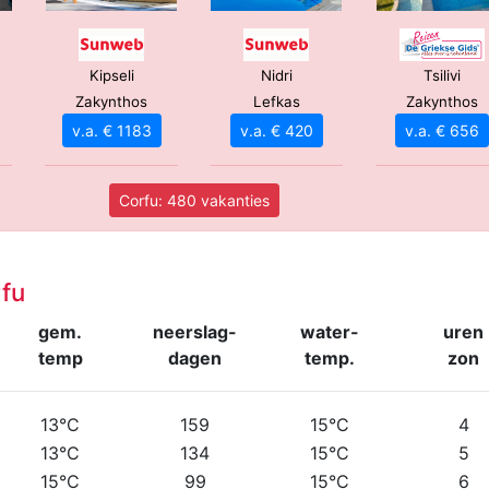
Kipseli
Nidri
Tsilivi
Zakynthos
Lefkas
Zakynthos
v.a. € 1183
v.a. € 420
v.a. € 656
Corfu: 480 vakanties
fu
gem.
neerslag-
water-
uren
temp
dagen
temp.
zon
13°C
159
15°C
4
13°C
134
15°C
5
15°C
99
15°C
6