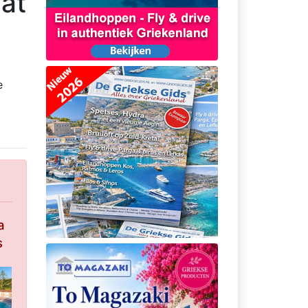
at
e
a
s