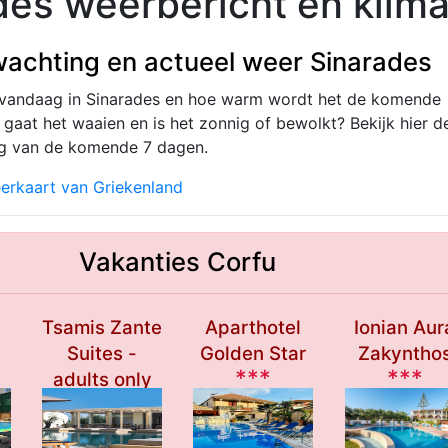
des weerbericht en klima
achting en actueel weer Sinarades
 vandaag in Sinarades en hoe warm wordt het de komende
gaat het waaien en is het zonnig of bewolkt? Bekijk hier d
g van de komende 7 dagen.
erkaart van Griekenland
Vakanties Corfu
Tsamis Zante
Aparthotel
Ionian Aur
Suites -
Golden Star
Zakyntho
***
***
adults only
****