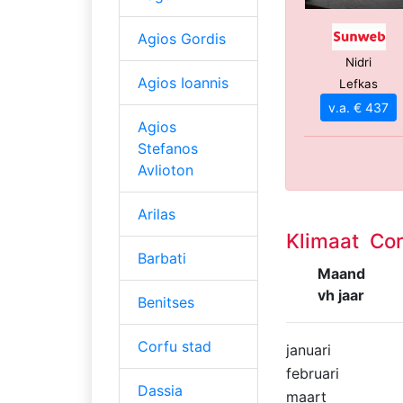
Agios Gordis
Nidri
Agios Ioannis
Lefkas
v.a. € 437
Agios
Stefanos
Avlioton
Arilas
Klimaat Cor
Barbati
Maand
vh jaar
Benitses
Corfu stad
januari
februari
Dassia
maart