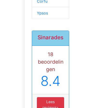
Corfu
Ypsos
Sinarades
18
beoordelin
gen
8.4
Lees
reviews»