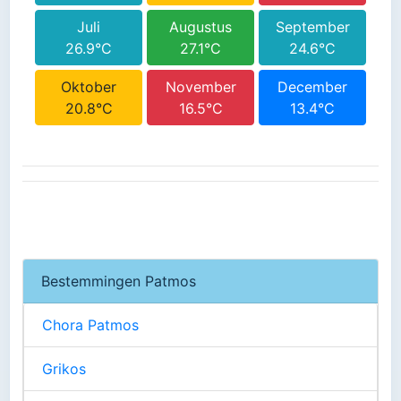
Juli
Augustus
September
26.9°C
27.1°C
24.6°C
Oktober
November
December
20.8°C
16.5°C
13.4°C
Bestemmingen Patmos
Chora Patmos
Grikos