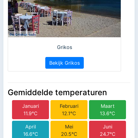
Grikos
Bekijk Grikos
Gemiddelde temperaturen
Januari
Februari
Maart
11.9°C
12.1°C
13.6°C
April
Mei
Juni
16.6°C
20.5°C
24.7°C