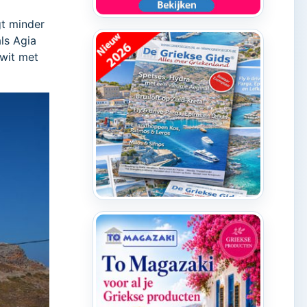
gt minder
als Agia
 wit met