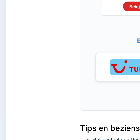
Bekij
Tips en beziens
Het kasteel van Pan