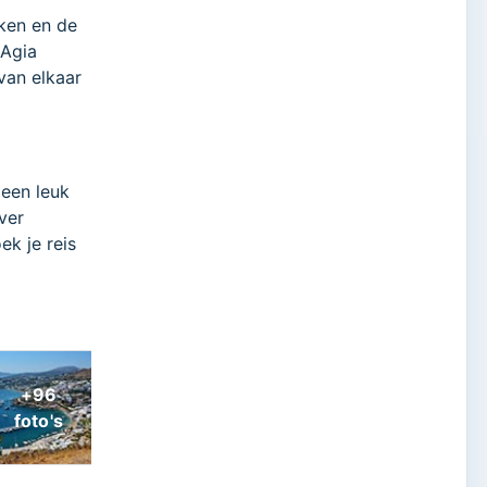
eken en de
 Agia
van elkaar
 een leuk
ever
ek je reis