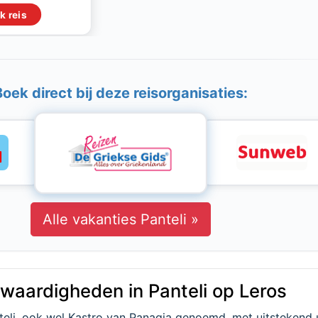
k reis
Boek direct bij deze reisorganisaties:
Alle vakanties Panteli »
waardigheden in Panteli op Leros
teli, ook wel Kastro van Panagia genoemd, met uitstekend u