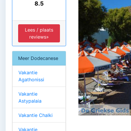
8.5
Lees / plaats
reviews»
Meer Dodecanese
Vakantie
Agathonissi
Vakantie
Astypalaia
Vakantie Chalki
Vakantie