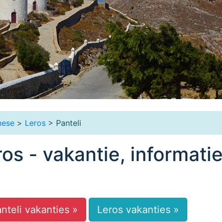
nese
>
Leros
> Panteli
ros - vakantie, informati
nteli vakanties »
Leros vakanties »