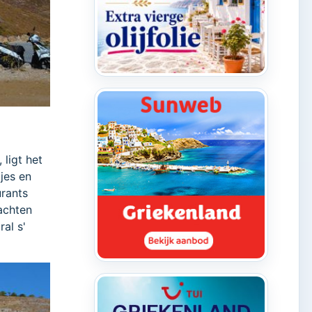
 ligt het
tjes en
urants
jachten
al s'