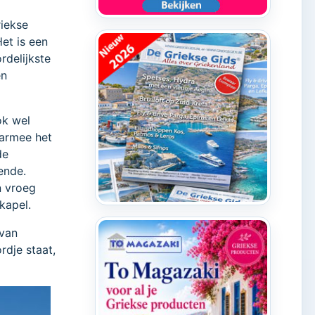
riekse
Het is een
rdelijkste
en
ok wel
aarmee het
de
ende.
n vroeg
kapel.
 van
rdje staat,