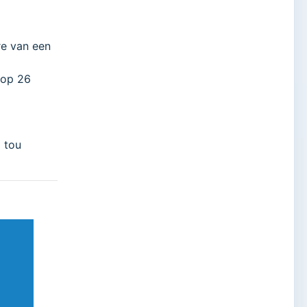
ere van een
 op 26
a tou