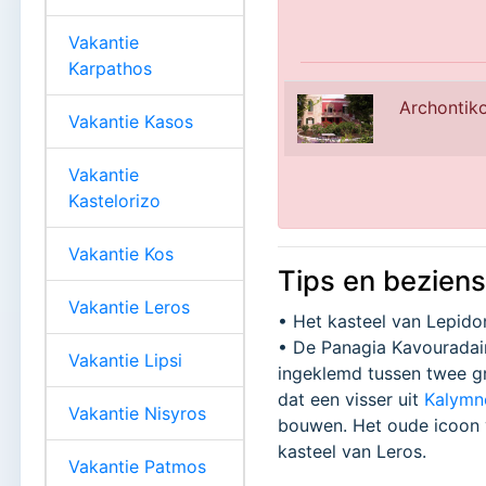
Vakantie
Karpathos
Archontiko
Vakantie Kasos
Vakantie
Kastelorizo
Vakantie Kos
Tips en bezien
Vakantie Leros
• Het kasteel van Lepido
• De Panagia Kavouradain
Vakantie Lipsi
ingeklemd tussen twee g
dat een visser uit
Kalymn
Vakantie Nisyros
bouwen. Het oude icoon v
kasteel van Leros.
Vakantie Patmos