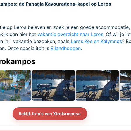
kampos: de Panagia Kavouradena-kapel op Leros
antie op Leros beleven en zoek je een goede accommodatie,
kijk dan hier het
vakantie overzicht naar Leros
. Of wil je li
n in 1 vakantie bezoeken, zoals
Leros Kos en Kalymnos
? Bo
en. Onze specialiteit is
Eilandhoppen
.
Xirokampos
Bekijk foto's van Xirokampos»