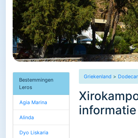
Griekenland
>
Dodeca
Bestemmingen
Leros
Xirokampos
Agia Marina
informatie
Alinda
Dyo Liskaria