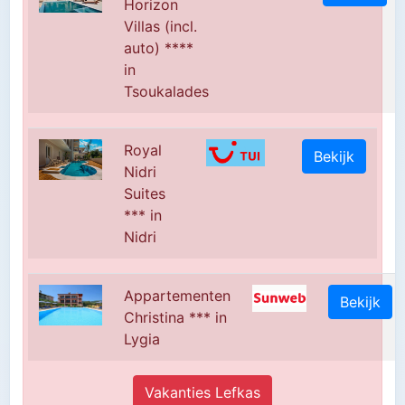
Horizon
Villas (incl.
auto) ****
in
Tsoukalades
Royal
Bekijk
Nidri
Suites
*** in
Nidri
Appartementen
Bekijk
Christina *** in
Lygia
Vakanties Lefkas