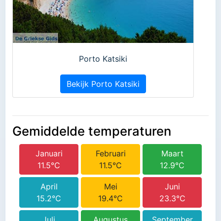
Porto Katsiki
Bekijk Porto Katsiki
Gemiddelde temperaturen
Januari
Februari
Maart
11.5°C
11.5°C
12.9°C
April
Mei
Juni
15.2°C
19.4°C
23.3°C
Juli
Augustus
September