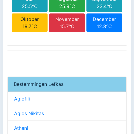
25.5°C
25.9°C
23.4°C
Oktober
November
December
19.7°C
15.7°C
12.8°C
Bestemmingen Lefkas
Agiofili
Agios Nikitas
Athani