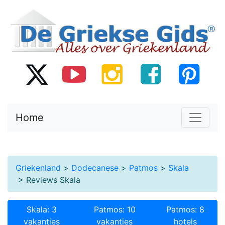
Home
Griekenland
>
Dodecanese
>
Patmos
>
Skala
> Reviews Skala
Skala: 3
Patmos: 10
Patmos: 8
vakanties
vakanties
hotels