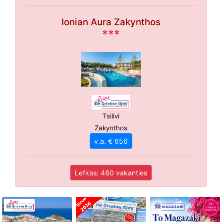
Ionian Aura Zakynthos
***
Tsilivi
Zakynthos
v.a. € 656
Lefkas: 480 vakanties