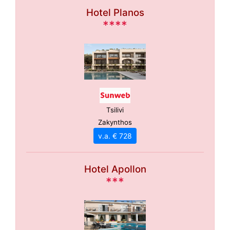
Hotel Planos
****
Tsilivi
Zakynthos
v.a. € 728
Hotel Apollon
***