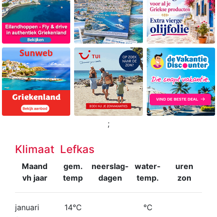
;
Klimaat Lefkas
Maand
gem.
neerslag-
water-
uren
vh jaar
temp
dagen
temp.
zon
januari
14°C
°C