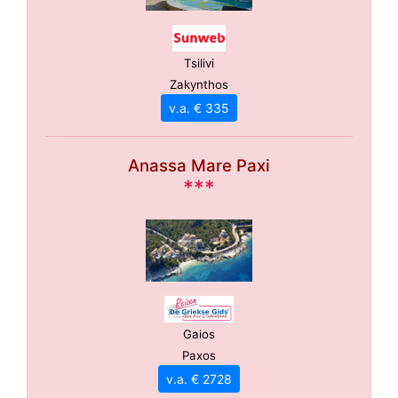
Tsilivi
Zakynthos
v.a. € 335
Anassa Mare Paxi
***
Gaios
Paxos
v.a. € 2728