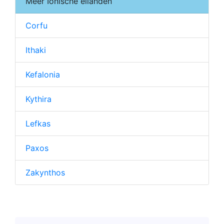
Meer Ionische eilanden
Corfu
Ithaki
Kefalonia
Kythira
Lefkas
Paxos
Zakynthos