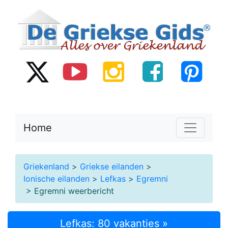
Home
Griekenland
>
Griekse eilanden
>
Ionische eilanden
>
Lefkas
>
Egremni
> Egremni weerbericht
Lefkas: 80 vakanties »