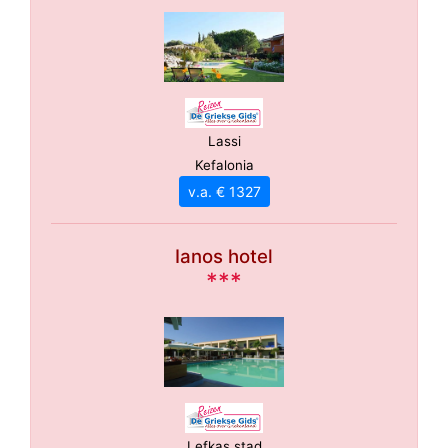
Lassi
Kefalonia
v.a. € 1327
Ianos hotel
***
Lefkas stad