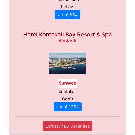
Lefkas
v.a. € 884
Hotel Kontokali Bay Resort & Spa
*****
Kontokali
Corfu
v.a. € 1054
Lefkas: 480 vakanties