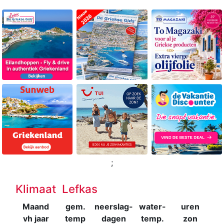
;
Klimaat Lefkas
Maand
gem.
neerslag-
water-
uren
vh jaar
temp
dagen
temp.
zon