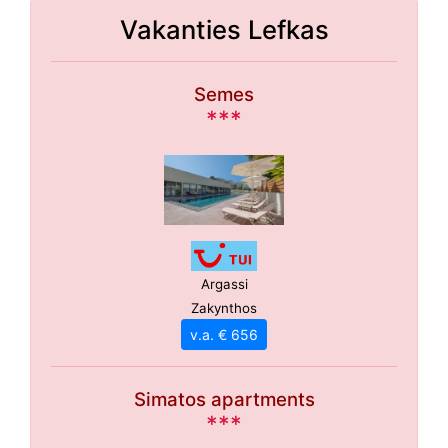
Vakanties Lefkas
Semes
***
Argassi
Zakynthos
v.a. € 656
Simatos apartments
***