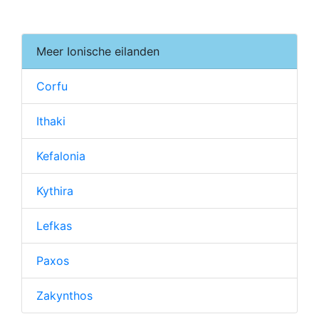
Meer Ionische eilanden
Corfu
Ithaki
Kefalonia
Kythira
Lefkas
Paxos
Zakynthos