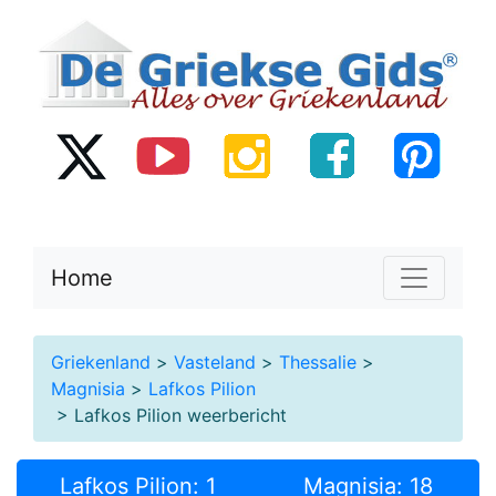
Home
Griekenland
>
Vasteland
>
Thessalie
>
Magnisia
>
Lafkos Pilion
> Lafkos Pilion weerbericht
Lafkos Pilion: 1
Magnisia: 18