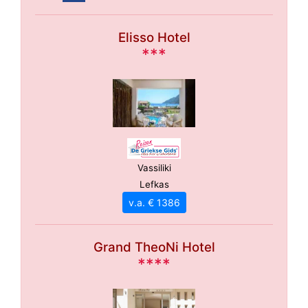
Elisso Hotel
***
Vassiliki
Lefkas
v.a. € 1386
Grand TheoNi Hotel
****