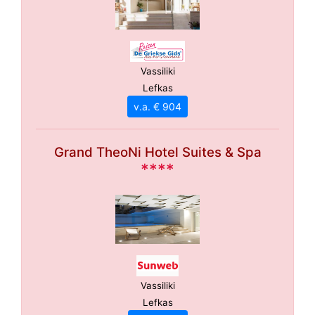
Vassiliki
Lefkas
v.a. € 904
Grand TheoNi Hotel Suites & Spa
****
Vassiliki
Lefkas