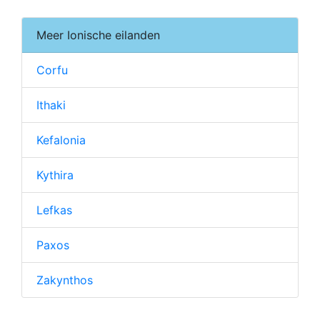
Meer Ionische eilanden
Corfu
Ithaki
Kefalonia
Kythira
Lefkas
Paxos
Zakynthos