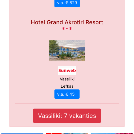
v.a. € 629
Hotel Grand Akrotiri Resort
***
Vassiliki
Lefkas
v.a. € 451
Vassiliki: 7 vakanties