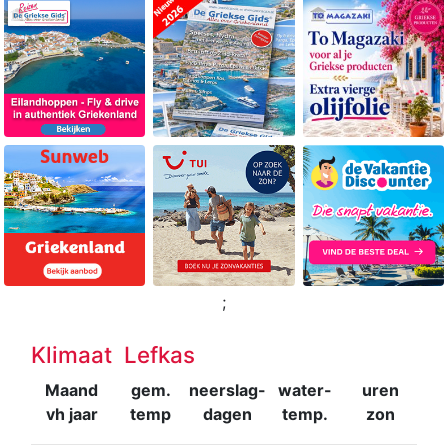
;
Klimaat Lefkas
Maand
gem.
neerslag-
water-
uren
vh jaar
temp
dagen
temp.
zon