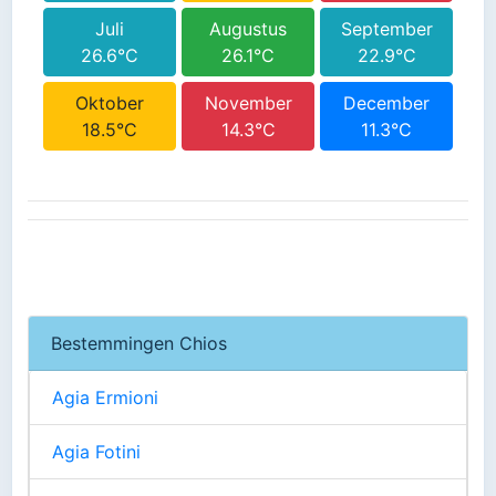
Juli
Augustus
September
26.6°C
26.1°C
22.9°C
Oktober
November
December
18.5°C
14.3°C
11.3°C
Bestemmingen Chios
Agia Ermioni
Agia Fotini