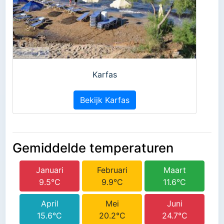
Karfas
Bekijk Karfas
Gemiddelde temperaturen
Januari
Februari
Maart
9.5°C
9.9°C
11.6°C
April
Mei
Juni
15.6°C
20.2°C
24.7°C