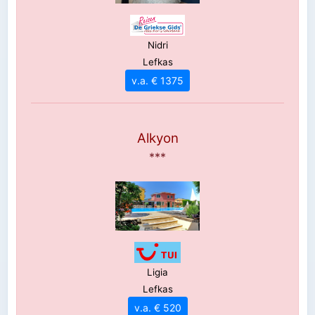
Nidri
Lefkas
v.a. € 1375
Alkyon
***
Ligia
Lefkas
v.a. € 520