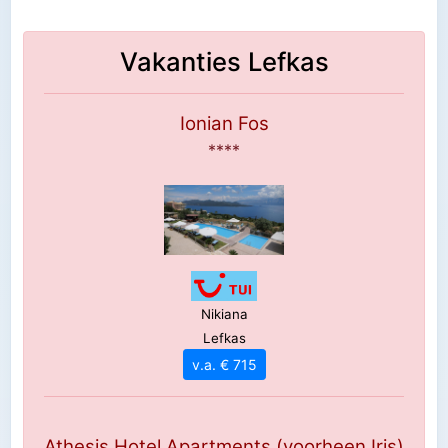
Vakanties Lefkas
Ionian Fos
****
Nikiana
Lefkas
v.a. € 715
Athesis Hotel Apartments (voorheen Iris)