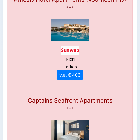
***
Nidri
Lefkas
v.a. € 403
Captains Seafront Apartments
***