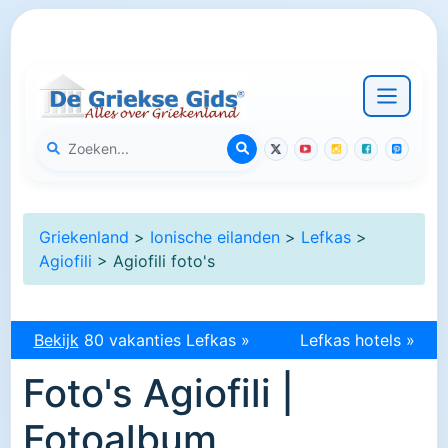
Griekenland
>
Ionische eilanden
>
Lefkas
>
Agiofili
> Agiofili foto's
Bekijk
80 vakanties Lefkas »
Lefkas hotels »
Foto's Agiofili |
Fotoalbum