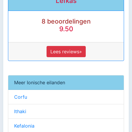
Lefkas
8 beoordelingen
9.50
Lees reviews»
Meer Ionische eilanden
Corfu
Ithaki
Kefalonia