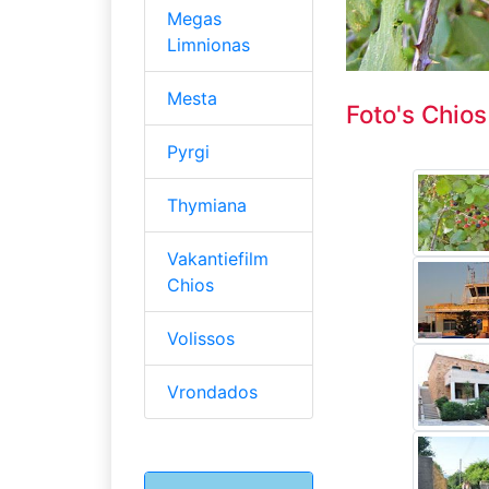
Megas
Limnionas
Mesta
Foto's Chios
Pyrgi
Thymiana
Vakantiefilm
Chios
Volissos
Vrondados