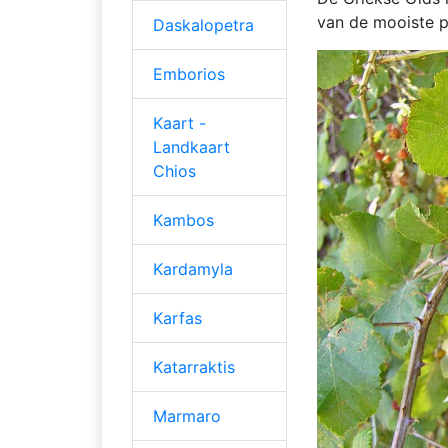
van de mooiste p
Daskalopetra
Emborios
Kaart -
Landkaart
Chios
Kambos
Kardamyla
Karfas
Katarraktis
Marmaro