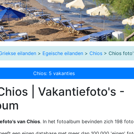
Griekse eilanden
>
Egeische eilanden
>
Chios
> Chios foto'
Chios: 5 vakanties
Chios | Vakantiefoto's -
bum
efoto's van Chios
. In het fotoalbum bevinden zich 198 foto
heeft een eigen database met meer dan 100.000 'eigen' fot