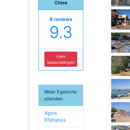
Chios
8 reviews
9.3
Lees
beoordelingen
Meer Egeische
eilanden
Agios
Efstratios