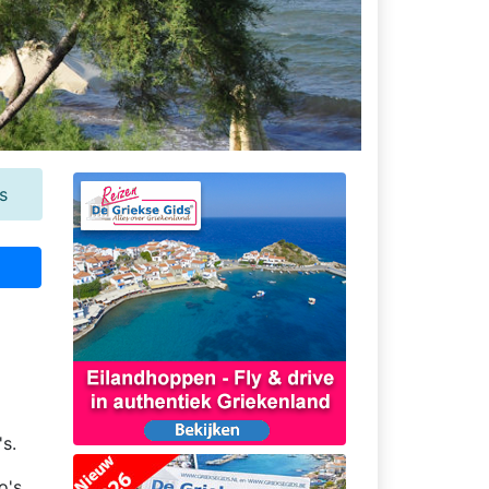
s
's.
o's