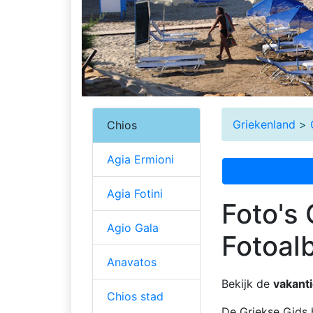
Griekenland
>
Chios
Agia Ermioni
Agia Fotini
Foto's 
Agio Gala
Fotoal
Anavatos
Bekijk de
vakanti
Chios stad
De Griekse Gids 