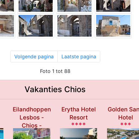
Volgende pagina
Laatste pagina
Foto 1 tot 88
Vakanties Chios
Eilandhoppen
Erytha Hotel
Golden Sa
Lesbos -
Resort
Hotel
****
***
Chios -
Samos