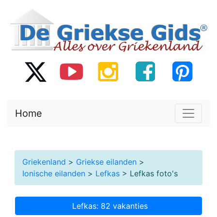
Home
Griekenland
>
Griekse eilanden
>
Ionische eilanden
>
Lefkas
> Lefkas foto's
Lefkas: 82 vakanties