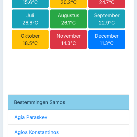
15.6°C
20.2°C
24.7°C
Juli
Augustus
September
26.6°C
26.1°C
22.9°C
Oktober
November
December
18.5°C
14.3°C
11.3°C
Bestemmingen Samos
Agia Paraskevi
Agios Konstantinos