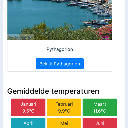
Pythagorion
Bekijk Pythagorion
Gemiddelde temperaturen
Januari
Februari
Maart
9.5°C
9.9°C
11.6°C
April
Mei
Juni