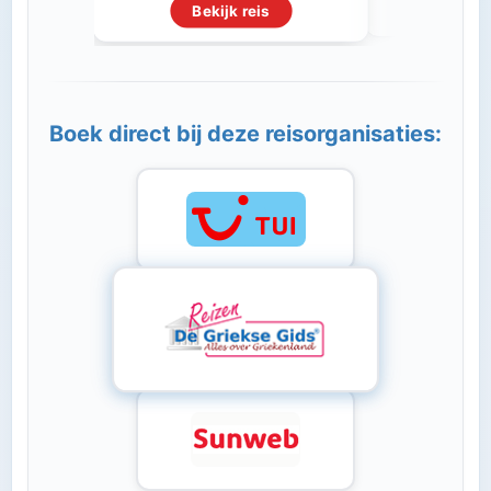
Beki
Bekijk reis
Boek direct bij deze reisorganisaties: