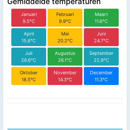
Gemiddelde temperaturen
Januari
Februari
Maart
9.5°C
9.9°C
11.6°C
April
Mei
Juni
15.6°C
20.2°C
24.7°C
Juli
Augustus
September
26.6°C
26.1°C
22.9°C
Oktober
November
December
18.5°C
14.3°C
11.3°C