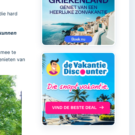
die hard
 kunnen
 mee te
enieten van