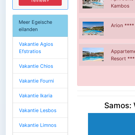
review»
Kambos
Meer Egeische
Arion ****
eilanden
Vakantie Agios
Apparteme
Efstratios
Resort ***
Vakantie Chios
Vakantie Fourni
Vakantie Ikaria
Samos: W
Vakantie Lesbos
Vakantie Limnos