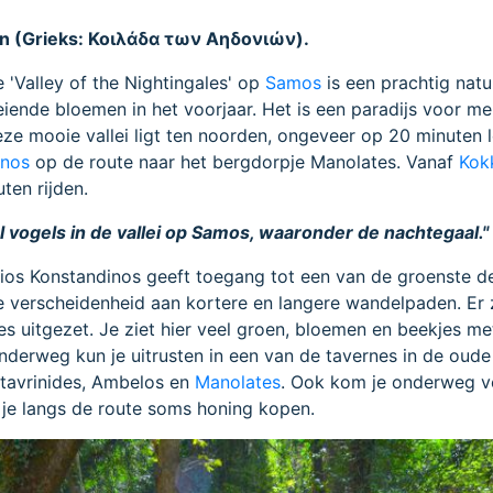
en (Grieks: Κοιλάδα των Αηδονιών).
 'Valley of the Nightingales' op
Samos
is een prachtig nat
eiende bloemen in het voorjaar. Het is een paradijs voor m
e mooie vallei ligt ten noorden, ongeveer op 20 minuten 
inos
op de route naar het bergdorpje Manolates. Vanaf
Kok
ten rijden.
l vogels in de vallei op Samos, waaronder de nachtegaal."
ios Konstandinos geeft toegang tot een van de groenste d
 verscheidenheid aan kortere en langere wandelpaden. Er z
es uitgezet. Je ziet hier veel groen, bloemen en beekjes me
derweg kun je uitrusten in een van de tavernes in de oude
Stavrinides, Ambelos en
Manolates
. Ook kom je onderweg v
 je langs de route soms honing kopen.