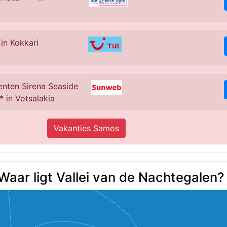
 in Kokkari
nten Sirena Seaside
* in Votsalakia
Vakanties Samos
aar ligt Vallei van de Nachtegalen?