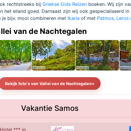
ok rechtstreeks bij
Griekse Gids Reizen
boeken. Wij zijn va
het eiland goed. Darnaast zijn wij ook gespecialiseerd in
 je bijv. mooi combineren met
Ikaria
of met
Patmos, Leros 
allei van de Nachtegalen
Bekijk foto's van Vallei van de Nachtegalen»
Vakantie Samos
Hotel *** in