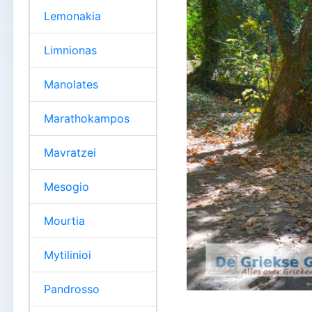
Lemonakia
Limnionas
Manolates
Marathokampos
Mavratzei
Mesogio
Mourtia
Mytilinioi
Pandrosso