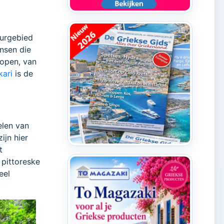
uurgebied
ensen die
lopen, van
kari
is de
elen van
ijn hier
t
 pittoreske
eel