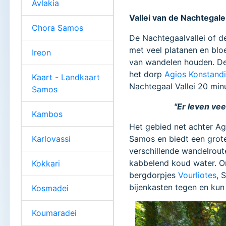
Avlakia
Vallei van de Nachtegal
Chora Samos
De Nachtegaalvallei of de
met veel platanen en blo
Ireon
van wandelen houden. Dez
het dorp
Agios Konstand
Kaart - Landkaart
Nachtegaal Vallei 20 minu
Samos
"Er leven vee
Kambos
Het gebied net achter Ag
Karlovassi
Samos en biedt een grote
verschillende wandelrout
kabbelend koud water. On
Kokkari
bergdorpjes
Vourliotes
, 
bijenkasten tegen en kun
Kosmadei
Koumaradei