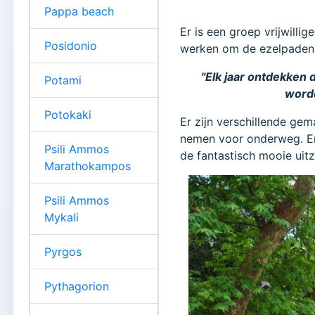
Pappa beach
Er is een groep vrijwilli
Posidonio
werken om de ezelpaden (
"Elk jaar ontdekken 
Potami
worde
Potokaki
Er zijn verschillende ge
nemen voor onderweg. Er
Psili Ammos
de fantastisch mooie uitz
Marathokampos
Psili Ammos
Mykali
Pyrgos
Pythagorion