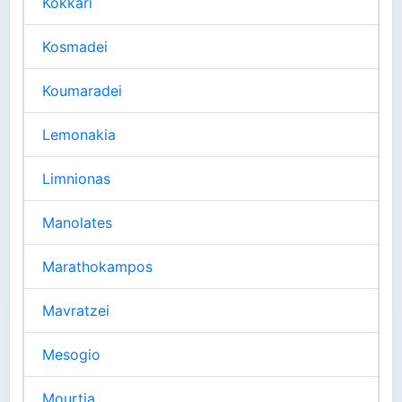
Kokkari
Kosmadei
Koumaradei
Lemonakia
Limnionas
Manolates
Marathokampos
Mavratzei
Mesogio
Mourtia