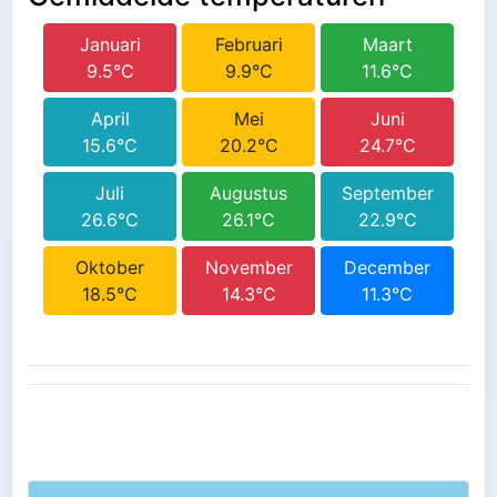
Januari
Februari
Maart
9.5°C
9.9°C
11.6°C
April
Mei
Juni
15.6°C
20.2°C
24.7°C
Juli
Augustus
September
26.6°C
26.1°C
22.9°C
Oktober
November
December
18.5°C
14.3°C
11.3°C