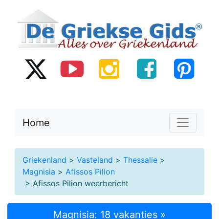
Home
Griekenland
>
Vasteland
>
Thessalie
>
Magnisia
>
Afissos Pilion
> Afissos Pilion weerbericht
Magnisia: 18 vakanties »