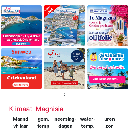
;
Klimaat Magnisia
Maand
gem.
neerslag-
water-
uren
vh jaar
temp
dagen
temp.
zon