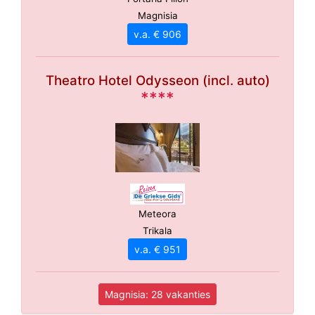
Magnisia
v.a. € 906
Theatro Hotel Odysseon (incl. auto)
****
Meteora
Trikala
v.a. € 951
Magnisia: 28 vakanties