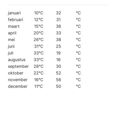
januari
10°C
32
°C
februari
12°C
31
°C
maart
15°C
36
°C
april
20°C
33
°C
mei
26°C
38
°C
juni
31°C
25
°C
juli
33°C
19
°C
augustus
33°C
16
°C
september
28°C
30
°C
oktober
22°C
52
°C
november
16°C
56
°C
december
11°C
50
°C