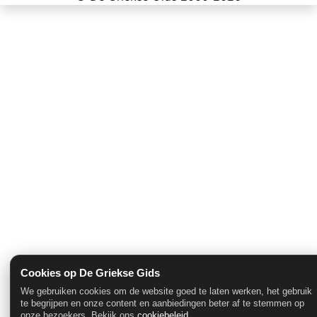
Cookies op De Griekse Gids
We gebruiken cookies om de website goed te laten werken, het gebruik
te begrijpen en onze content en aanbiedingen beter af te stemmen op
onze bezoekers. Bekijk ons
cookiebeleid
.