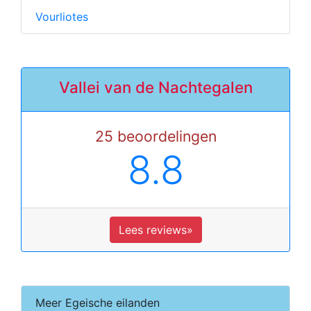
Vourliotes
Vallei van de Nachtegalen
25 beoordelingen
8.8
Lees reviews»
Meer Egeische eilanden