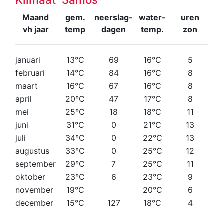
Maand
gem.
neerslag-
water-
uren
vh jaar
temp
dagen
temp.
zon
januari
13°C
69
16°C
5
februari
14°C
84
16°C
8
maart
16°C
67
16°C
8
april
20°C
47
17°C
8
mei
25°C
18
18°C
11
juni
31°C
0
21°C
13
juli
34°C
0
22°C
13
augustus
33°C
0
25°C
12
september
29°C
7
25°C
11
oktober
23°C
6
23°C
9
november
19°C
20°C
6
december
15°C
127
18°C
4