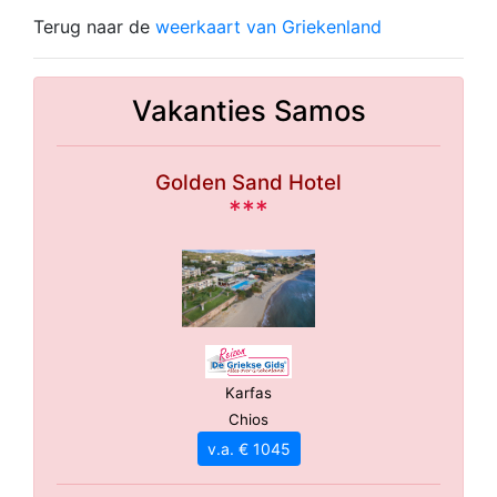
Terug naar de
weerkaart van Griekenland
Vakanties Samos
Golden Sand Hotel
***
Karfas
Chios
v.a. € 1045