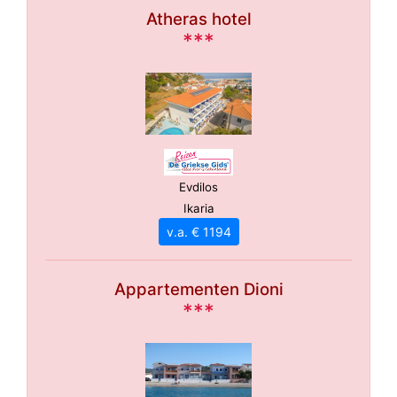
Atheras hotel
***
Evdilos
Ikaria
v.a. € 1194
Appartementen Dioni
***