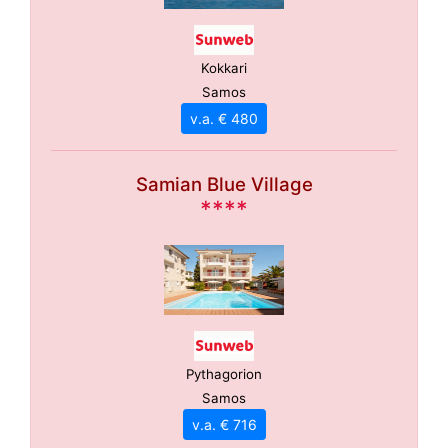
Kokkari
Samos
v.a. € 480
Samian Blue Village
****
Pythagorion
Samos
v.a. € 716