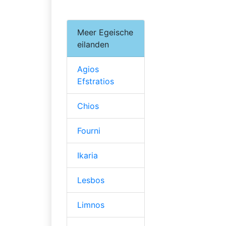
Meer Egeische
eilanden
Agios
Efstratios
Chios
Fourni
Ikaria
Lesbos
Limnos