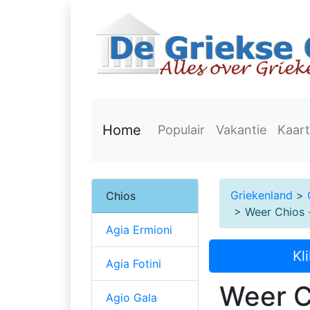
Home
Populair
Vakantie
Kaart
Griekenland
>
Chios
> Weer Chios 
Agia Ermioni
Kl
Agia Fotini
Weer C
Agio Gala