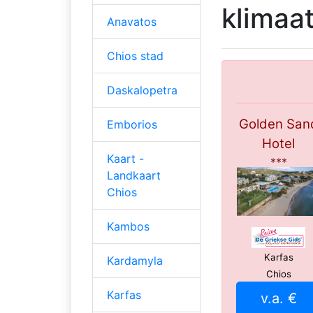
klimaa
Anavatos
Chios stad
Daskalopetra
Golden San
Emborios
Hotel
Kaart -
***
Landkaart
Chios
Kambos
Karfas
Kardamyla
Chios
Karfas
v.a. €