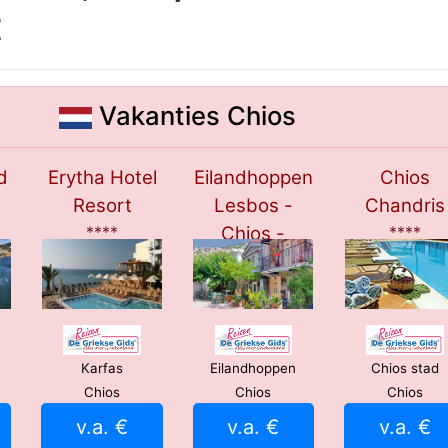
t
Vakanties Chios
d
Erytha Hotel
Eilandhoppen
Chios
Resort
Lesbos -
Chandris
****
Chios -
****
Samos
****
Karfas
Eilandhoppen
Chios stad
Chios
Chios
Chios
v.a. €
v.a. €
v.a. €