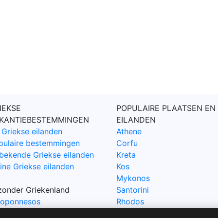
IEKSE
POPULAIRE PLAATSEN EN
KANTIEBESTEMMINGEN
EILANDEN
 Griekse eilanden
Athene
pulaire bestemmingen
Corfu
bekende Griekse eilanden
Kreta
ine Griekse eilanden
Kos
Mykonos
jzonder Griekenland
Santorini
loponnesos
Rhodos
irus
Samos