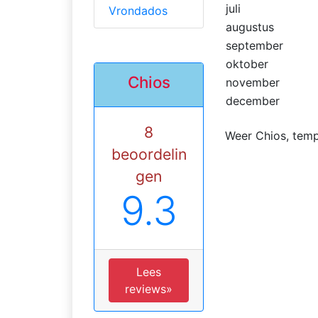
juli
Vrondados
augustus
september
oktober
Chios
november
december
8
Weer Chios, temp
beoordelin
gen
9.3
Lees
reviews»