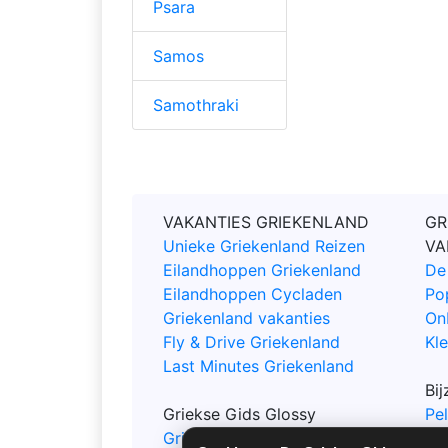
Psara
Samos
Samothraki
VAKANTIES GRIEKENLAND
GR
Unieke Griekenland Reizen
VA
Eilandhoppen Griekenland
De
Eilandhoppen Cycladen
Po
Griekenland vakanties
On
Fly & Drive Griekenland
Kle
Last Minutes Griekenland
Bi
Griekse Gids Glossy
Pe
Griekse Gids Glossy Bestellen
Ep