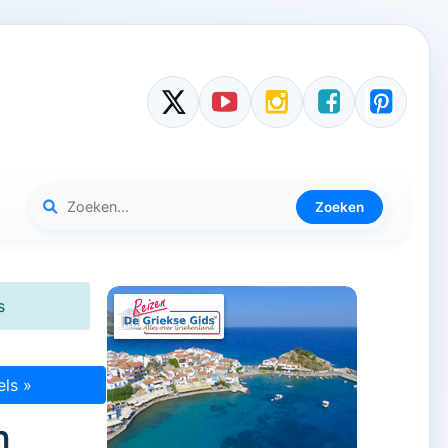
Zoeken
s
els »
m