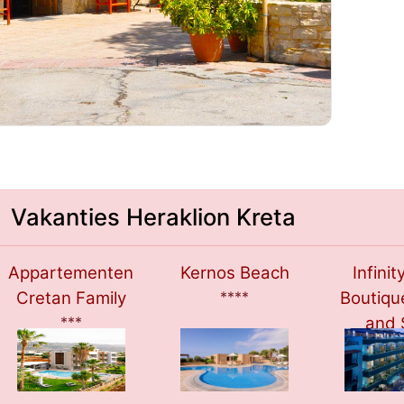
Vakanties Heraklion Kreta
Appartementen
Kernos Beach
Infinit
Cretan Family
****
Boutiqu
***
and 
**