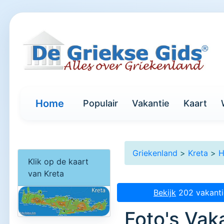
Home
Populair
Vakantie
Kaart
Griekenland
>
Kreta
>
H
Klik op de kaart
van Kreta
Bekijk
202 vakanti
Foto's Vak