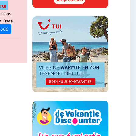
nissos
n Kreta
€ 888