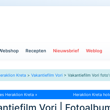
Webshop
Recepten
Nieuwsbrief
Weblog
eraklion Kreta
>
Vakantiefilm Vori
> Vakantiefilm Vori foto'
es Heraklion Kreta »
Heraklion Kreta hot
antiefilm Vori | Fotoalbu