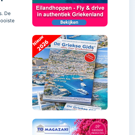
s. De
mooiste