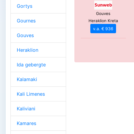
Gortys
Gouves
Gournes
Heraklion Kreta
v.a. € 936
Gouves
Heraklion
Ida gebergte
Kalamaki
Kali Limenes
Kaliviani
Kamares