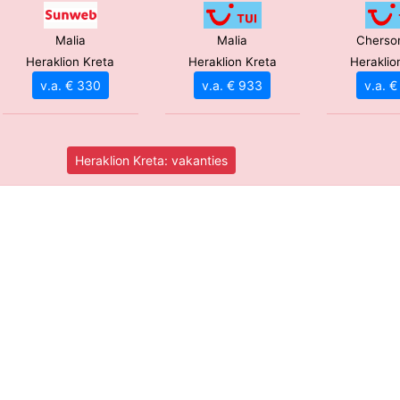
Malia
Malia
Cherso
Heraklion Kreta
Heraklion Kreta
Heraklio
v.a. € 330
v.a. € 933
v.a. 
Heraklion Kreta: vakanties