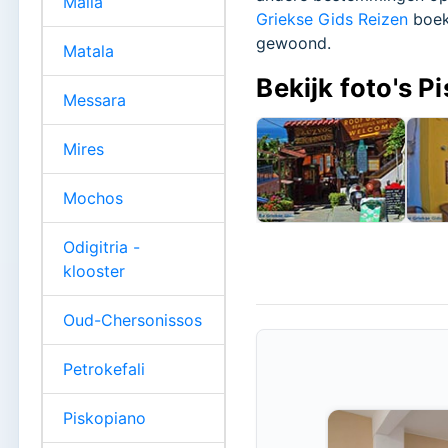
Malia
Griekse Gids Reizen
boek
gewoond.
Matala
Bekijk foto's P
Messara
Mires
Mochos
Odigitria -
klooster
Oud-Chersonissos
Petrokefali
Piskopiano