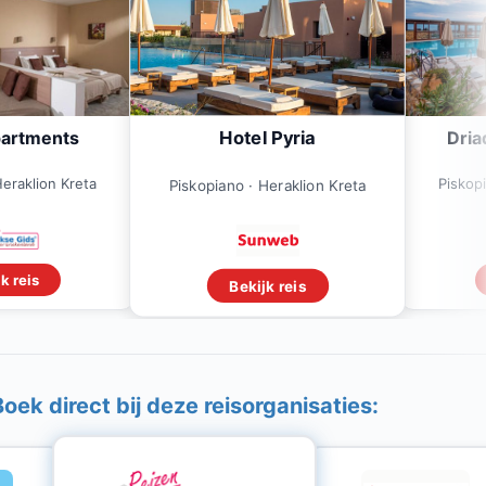
Hotel Pyria
partments
Dria
Heraklion Kreta
Piskop
Piskopiano · Heraklion Kreta
k reis
Bekijk reis
Boek direct bij deze reisorganisaties: