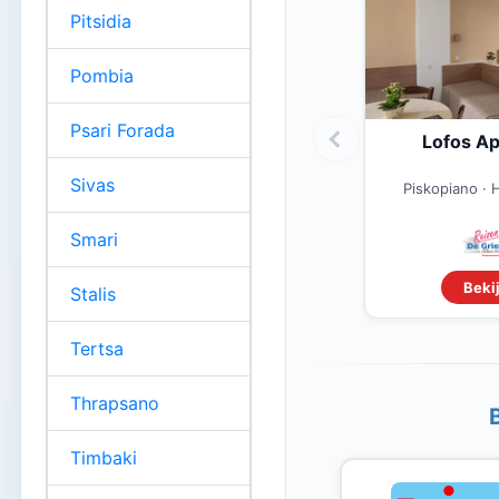
Pitsidia
Pombia
Psari Forada
Lofos A
Sivas
Piskopiano · 
Smari
Bekij
Stalis
Tertsa
Thrapsano
Timbaki