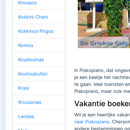
Knossos
Kokkini Chani
Kokkinos Pirgos
Komos
Koudoumas
In Piskopiano, dat ongeve
Koutouloufari
je een beetje het nachtl
te gaan. Veel toeristen 
Krasi
Piskopiano, maar ook me
Vakantie boeke
Krousonas
Wil je een heerlijke vakan
Lendas
naar Piskopiano
. Cherso
andere bestemmingen op K