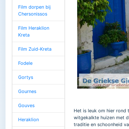
Film dorpen bij
Chersonissos
Film Heraklion
Kreta
Film Zuid-Kreta
Fodele
Gortys
Gournes
Gouves
Het is leuk om hier rond
witgekalkte huizen met d
Heraklion
traditie en schoonheid v