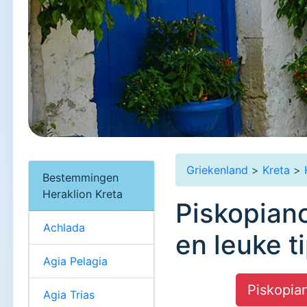
Griekenland
>
Kreta
>
Bestemmingen
Heraklion Kreta
Piskopiano
Achlada
en leuke t
Agia Pelagia
Piskopia
Agia Trias