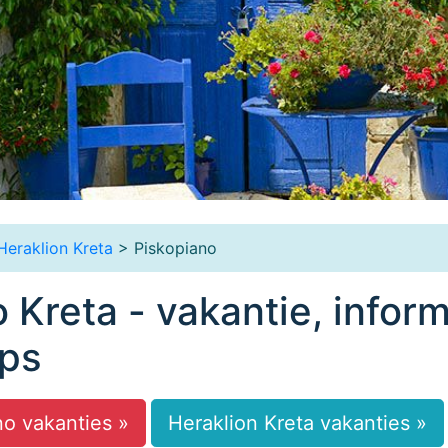
Heraklion Kreta
> Piskopiano
 Kreta - vakantie, inform
ips
no vakanties »
Heraklion Kreta vakanties »