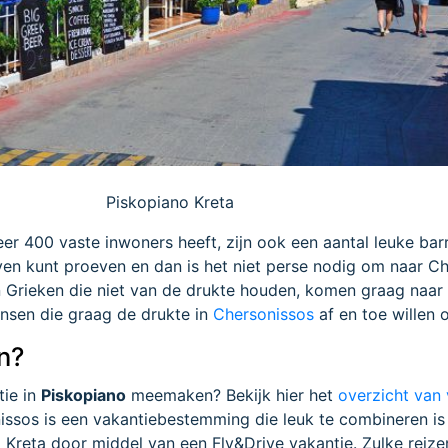
Piskopiano Kreta
er 400 vaste inwoners heeft, zijn ook een aantal leuke bar
even kunt proeven en dan is het niet perse nodig om naar C
en Grieken die niet van de drukte houden, komen graag naar
nsen die graag de drukte in
Chersonissos
af en toe willen
n?
tie in
Piskopiano
meemaken? Bekijk hier het
overzicht van 
nissos is een vakantiebestemming die leuk te combineren is
reta door middel van een Fly&Drive vakantie. Zulke reizen