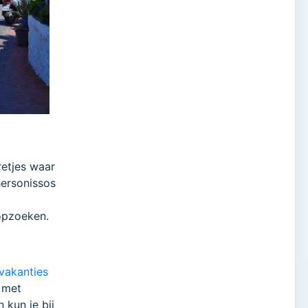
retjes waar
hersonissos
 opzoeken.
vakanties
 met
 kun je bij