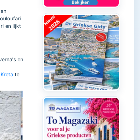
van
ouloufari
 en lijkt
averna's en
 Kreta
te