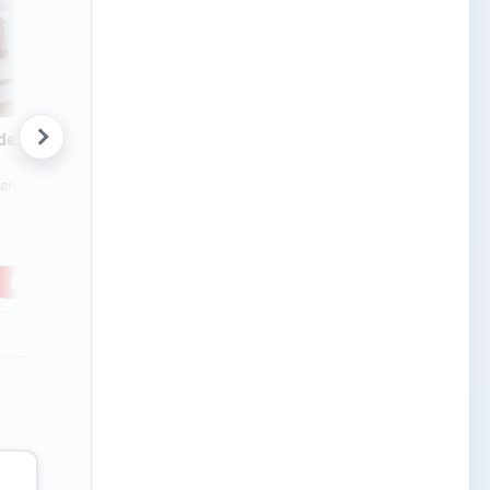
des Apartments
iano · Heraklion Kreta
Bekijk reis