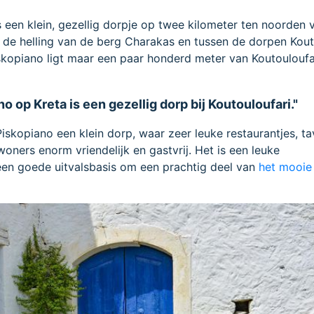
s een klein, gezellig dorpje op twee kilometer ten noorden 
op de helling van de berg Charakas en tussen de dorpen Kout
iskopiano ligt maar een paar honderd meter van Koutouloufari
o op Kreta is een gezellig dorp bij Koutouloufari."
 Piskopiano een klein dorp, waar zeer leuke restaurantjes, t
oners enorm vriendelijk en gastvrij. Het is een leuke
en goede uitvalsbasis om een prachtig deel van
het mooie