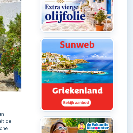
en
lt de
sche