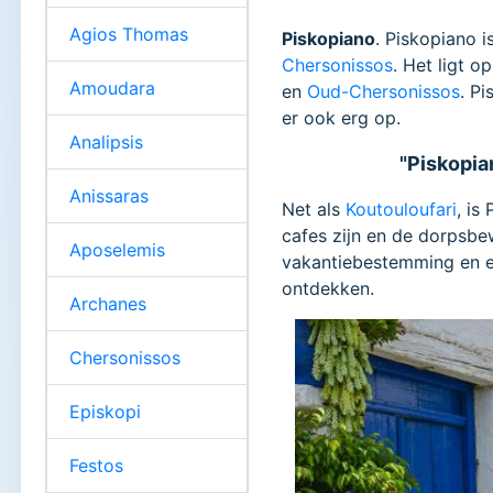
Agios Thomas
Piskopiano
. Piskopiano i
Chersonissos
. Het ligt 
Amoudara
en
Oud-Chersonissos
. P
er ook erg op.
Analipsis
"Piskopian
Anissaras
Net als
Koutouloufari
, is
cafes zijn en de dorpsbew
Aposelemis
vakantiebestemming en e
ontdekken.
Archanes
Chersonissos
Episkopi
Festos