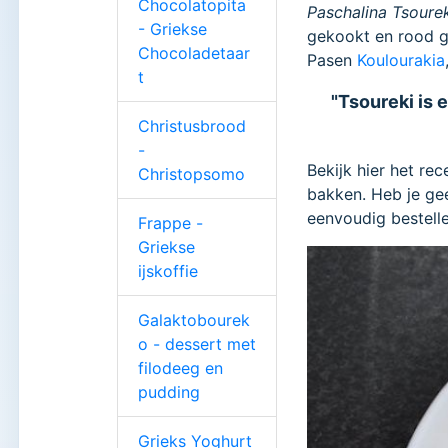
Chocolatopita
Paschalina Tsoure
- Griekse
gekookt en rood g
Chocoladetaar
Pasen
Koulourakia
t
"Tsoureki is 
Christusbrood
-
Bekijk hier het re
Christopsomo
bakken. Heb je gee
eenvoudig bestell
Frappe -
Griekse
ijskoffie
Galaktobourek
o - dessert met
filodeeg en
pudding
Grieks Yoghurt