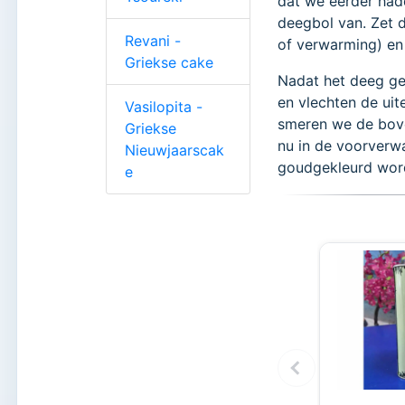
dat we eerder had
deegbol van. Zet 
Revani -
of verwarming) en
Griekse cake
Nadat het deeg ger
en vlechten de uit
Vasilopita -
smeren we de bove
Griekse
nu in de voorverw
Nieuwjaarscak
goudgekleurd word
e