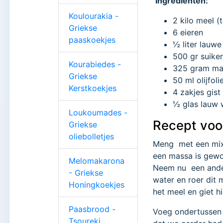
Ingrediënten:
Koulourakia -
2 kilo meel 
Griekse
6 eieren
paaskoekjes
½ liter lauwe
500 gr suiker
Kourabiedes -
325 gram ma
Griekse
50 ml olijfoli
Kerstkoekjes
4 zakjes gist
½ glas lauw 
Loukoumades -
Recept voo
Griekse
oliebolletjes
Meng met een mixe
een massa is gewo
Melomakarona
Neem nu een ander
- Griekse
water en roer dit 
Honingkoekjes
het meel en giet h
Paasbrood -
Voeg ondertussen d
Tsoureki