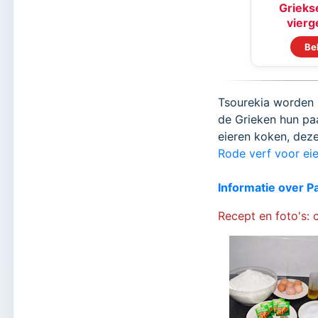
Griekse
vierge
Be
Tsourekia worden
de Grieken hun p
eieren koken, dez
Rode verf voor eie
Informatie over P
Recept en foto's: 