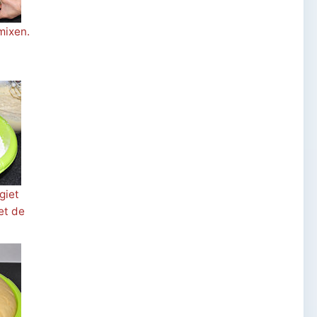
mixen.
giet
et de