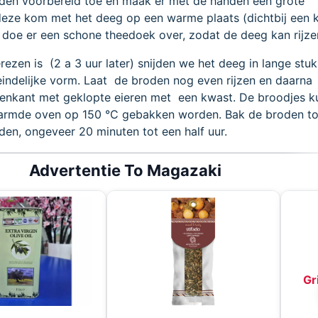
den voorbereid toe en maak er met de handen een grote
deze kom met het deeg op een warme plaats (dichtbij een 
 doe er een schone theedoek over, zodat de deeg kan rijze
ezen is (2 a 3 uur later) snijden we het deeg in lange stu
eindelijke vorm. Laat de broden nog even rijzen en daarna
nkant met geklopte eieren met een kwast. De broodjes k
armde oven op 150 °C gebakken worden. Bak de broden to
en, ongeveer 20 minuten tot een half uur.
Advertentie To Magazaki
Gr