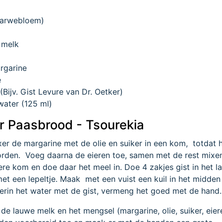
(tarwebloem)
 melk
rgarine
e
 (Bijv. Gist Levure van Dr. Oetker)
water (125 ml)
r Paasbrood - Tsourekia
r de margarine met de olie en suiker in een kom, totdat 
rden. Voeg daarna de eieren toe, samen met de rest mixen
e kom en doe daar het meel in. Doe 4 zakjes gist in het l
met een lepeltje. Maak met een vuist een kuil in het midden
ierin het water met de gist, vermeng het goed met de hand.
e lauwe melk en het mengsel (margarine, olie, suiker, eier