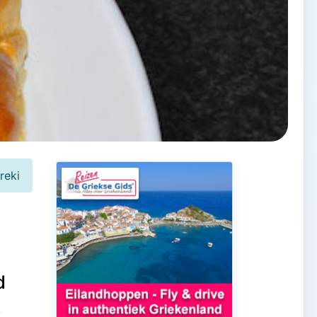
reki
d
,