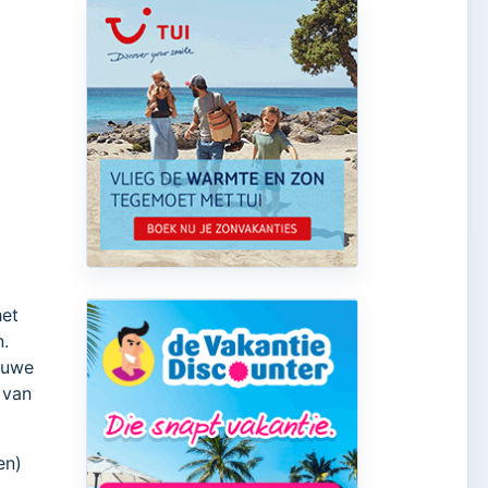
het
.
auwe
 van
en)