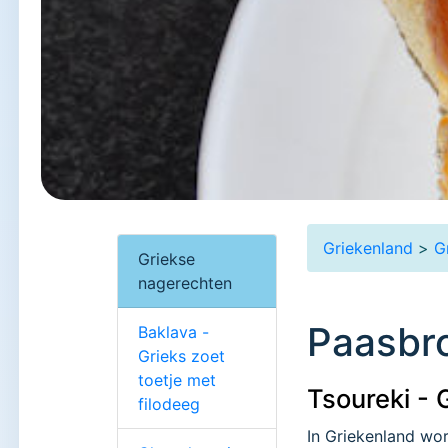
Griekenland
>
G
Griekse
nagerechten
Paasbro
Baklava -
Grieks zoet
toetje met
Tsoureki - 
filodeeg
In Griekenland wo