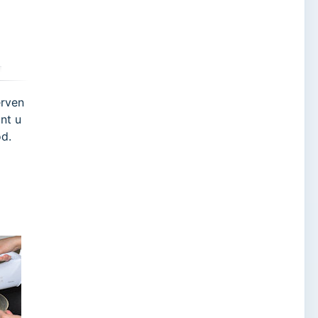
Bekijk product
Bekijk product
erven
nt u
d.