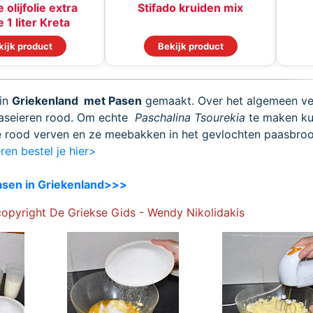
 olijfolie extra
Stifado kruiden mix
 1 liter Kreta
kijk product
Bekijk product
 in
Griekenland met Pasen
gemaakt. Over het algemeen v
aaseieren rood. Om echte
Paschalina Tsourekia
te maken ku
e rood verven en ze meebakken in het gevlochten paasbroo
ren bestel je hier>
asen in Griekenland>>>
copyright De Griekse Gids - Wendy Nikolidakis