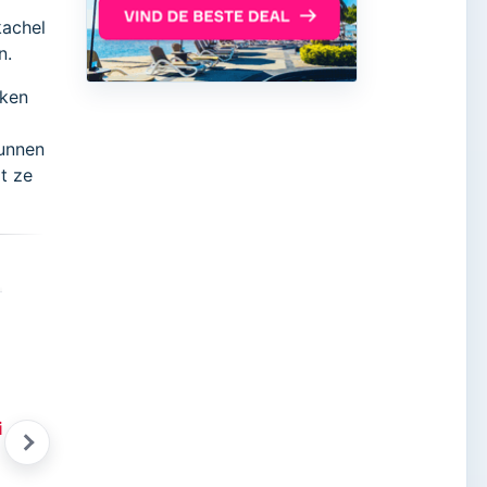
kachel
n.
kken
unnen
t ze
iekse Gids Glossy 18
Griekse honing
Zomer