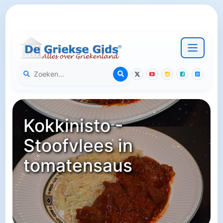
Kokkinisto -
Stoofvlees in
tomatensaus