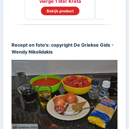
vierge 1 liter Kreta
Bekijk product
Bekijk
Recept en foto's: copyright De Griekse Gids -
Wendy Nikolidakis