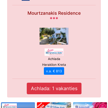
Mourtzanakis Residence
***
Achlada
Heraklion Kreta
v.a. € 813
Achlada: 1 vakanties