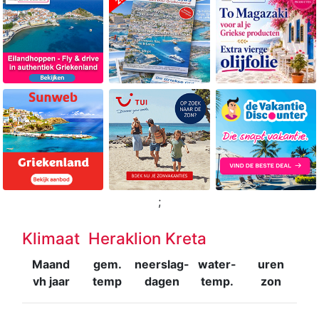
;
Klimaat Heraklion Kreta
Maand
gem.
neerslag-
water-
uren
vh jaar
temp
dagen
temp.
zon