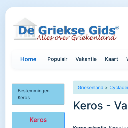
Home
Populair
Vakantie
Kaart
Griekenland
>
Cyclade
Bestemmingen
Keros
Keros - Va
Keros
Keros vakantie
. Keros is