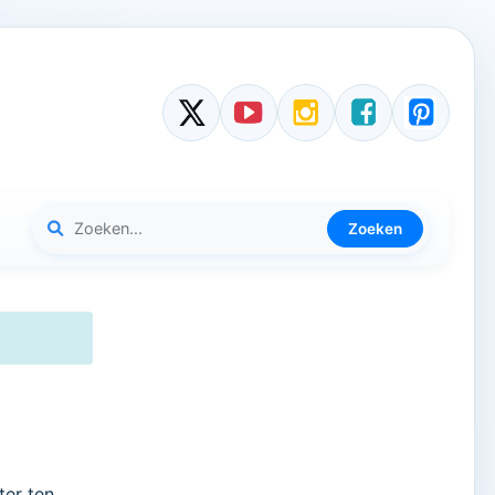
Zoeken
ter ten