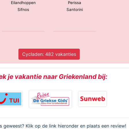
Eilandhoppen
Perissa
Sifnos
Santorini
Cycladen: 482 vakanties
k je vakantie naar Griekenland bij:
os geweest? Klik op de link hieronder en plaats een review!