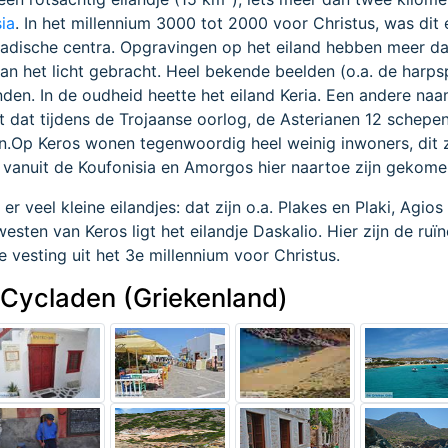
ia
. In het millennium 3000 tot 2000 voor Christus, was dit 
ladische centra. Opgravingen op het eiland hebben meer d
aan het licht gebracht. Heel bekende beelden (o.a. de harpsp
nden. In de oudheid heette het eiland Keria. Een andere na
t dat tijdens de Trojaanse oorlog, de Asterianen 12 schepe
n.Op Keros wonen tegenwoordig heel weinig inwoners, dit z
 vanuit de Koufonisia en Amorgos hier naartoe zijn gekome
er veel kleine eilandjes: dat zijn o.a. Plakes en Plaki, Agio
esten van Keros ligt het eilandje Daskalio. Hier zijn de ruï
 vesting uit het 3e millennium voor Christus.
s Cycladen (Griekenland)