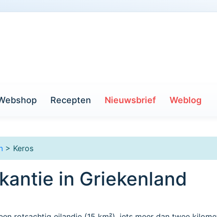
Webshop
Recepten
Nieuwsbrief
Weblog
n
> Keros
kantie in Griekenland
 een rotsachtig eilandje (15 km²), iets meer dan twee kilome