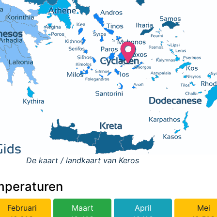
De kaart / landkaart van Keros
mperaturen
Februari
Maart
April
Mei