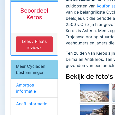
zuidoosten van
Koufoniss
Beoordeel
van de belangrijkste Cyc
Keros
beeldjes uit die periode 
2500 v.C.) zijn hier gevo
Keros is Asteria. Men zeg
Trojaanse oorlog stuurde
Lees / Plaats
veehouders en jagers die
review»
Ten zuiden van Keros zijn 
Drima en Antikeros. Ten w
gevonden van een antieke
Meer Cycladen
bestemmingen
Bekijk de foto'
Amorgos
informatie
Anafi informatie