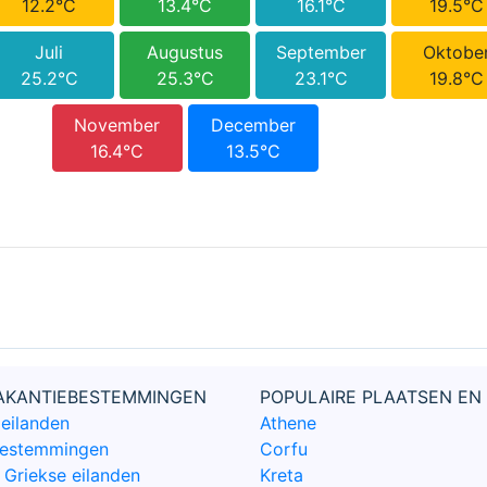
12.2°C
13.4°C
16.1°C
19.5°C
Juli
Augustus
September
Oktobe
25.2°C
25.3°C
23.1°C
19.8°C
November
December
16.4°C
13.5°C
VAKANTIEBESTEMMINGEN
POPULAIRE PLAATSEN EN
 eilanden
Athene
bestemmingen
Corfu
Griekse eilanden
Kreta