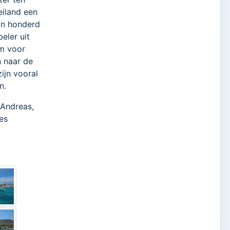
eiland een
an honderd
eler uit
am voor
n naar de
ijn vooral
n.
s Andreas,
nes