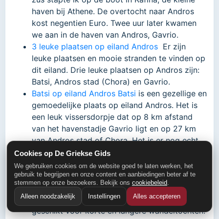
haven bij Athene. De overtocht naar Andros
kost negentien Euro. Twee uur later kwamen
we aan in de haven van Andros, Gavrio.
3 leuke plaatsen op eiland Andros
Er zijn
leuke plaatsen en mooie stranden te vinden op
dit eiland. Drie leuke plaatsen op Andros zijn:
Batsi, Andros stad (Chora) en Gavrio.
Batsi op eiland Andros
Batsi
is een gezellige en
gemoedelijke plaats op eiland Andros. Het is
een leuk vissersdorpje dat op 8 km afstand
van het havenstadje Gavrio ligt en op 27 km
van Andros stad of Chora. Het is er nog echt
Grieks!
Cookies op De Griekse Gids
Anneke Kamerling over eiland Andros (weblog
We gebruiken cookies om de website goed te laten werken, het
gebruik te begrijpen en onze content en aanbiedingen beter af te
artikel)
Het eiland kent dankzij vele bronnen,
stemmen op onze bezoekers. Bekijk ons
cookiebeleid
.
stroompjes en zelfs watervallen een
Alleen noodzakelijk
Instellingen
Alles accepteren
weelderige begroeiing en is dan ook uitermate
geschikt voor korte en langere wandeltochten.