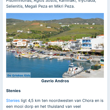
Pisolimnionas, Agios Sostis, Kaminaki, Vlychada,
Selienitis, Megali Peza en Mikri Peza.
Gavrio Andros
Stenies
Stenies
ligt 4,5 km ten noordwesten van Chora en is
een mooi dorp en het thuisland van veel