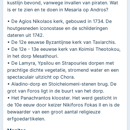
kustlijn bevond, vanwege invallen van piraten. Wat
is er te zien en te doen in Mesaria op Andros?
• De Agios Nikolaos kerk, gebouwd in 1734. De
houtgesneden iconostase en de schilderingen
dateren uit 1742.
• De 12e eeuwse Byzantijnse kerk van Taxiarchis.
• De 12e - 13e eeuwse kerk van Koimisi Theotokou,
in het dorp Mesathouri.
• De Lamyra, Ypsilou en Strapouries dorpen met
prachtige dichte vegetatie, stromend water en een
spectaculair uitzicht op Chora.
• Aladino-dorp en Stoicheiomeni-stenen brug. De
grot van Foros ligt in de buurt van het dorp.
• Het Panachrantos klooster. Het werd gesticht in
de 10e eeuw door keizer Nikiforos Fokas II en is de
bewaarder van een groot aantal religieuze
erfgoedartikelen.