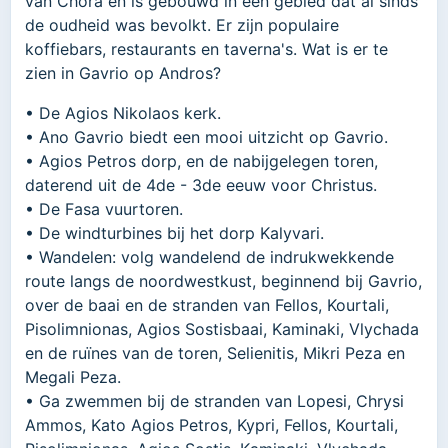
van Chora en is gebouwd in een gebied dat al sinds
de oudheid was bevolkt. Er zijn populaire
koffiebars, restaurants en taverna's. Wat is er te
zien in Gavrio op Andros?
• De Agios Nikolaos kerk.
• Ano Gavrio biedt een mooi uitzicht op Gavrio.
• Agios Petros dorp, en de nabijgelegen toren,
daterend uit de 4de - 3de eeuw voor Christus.
• De Fasa vuurtoren.
• De windturbines bij het dorp Kalyvari.
• Wandelen: volg wandelend de indrukwekkende
route langs de noordwestkust, beginnend bij Gavrio,
over de baai en de stranden van Fellos, Kourtali,
Pisolimnionas, Agios Sostisbaai, Kaminaki, Vlychada
en de ruïnes van de toren, Selienitis, Mikri Peza en
Megali Peza.
• Ga zwemmen bij de stranden van Lopesi, Chrysi
Ammos, Kato Agios Petros, Kypri, Fellos, Kourtali,