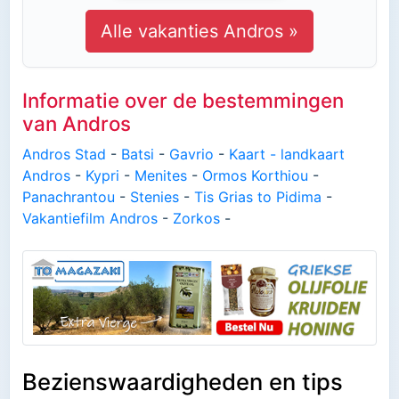
Alle vakanties Andros »
Informatie over de bestemmingen
van Andros
Andros Stad
-
Batsi
-
Gavrio
-
Kaart - landkaart
Andros
-
Kypri
-
Menites
-
Ormos Korthiou
-
Panachrantou
-
Stenies
-
Tis Grias to Pidima
-
Vakantiefilm Andros
-
Zorkos
-
Bezienswaardigheden en tips