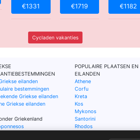
€1331
€1719
€1182
Cycladen vakanties
EKSE
POPULAIRE PLAATSEN EN
KANTIEBESTEMMINGEN
EILANDEN
Griekse eilanden
Athene
ulaire bestemmingen
Corfu
ekende Griekse eilanden
Kreta
ne Griekse eilanden
Kos
Mykonos
zonder Griekenland
Santorini
oponnesos
Rhodos
rus
Samos