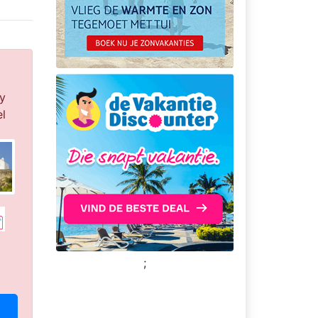
y
l
;