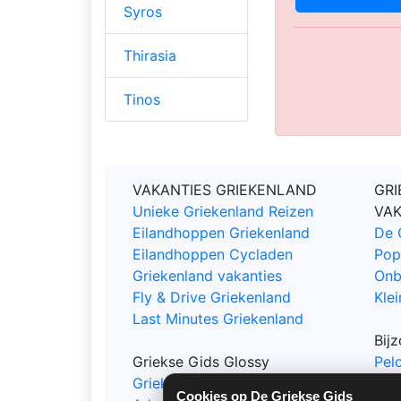
Syros
Thirasia
Tinos
VAKANTIES GRIEKENLAND
GRI
Unieke Griekenland Reizen
VA
Eilandhoppen Griekenland
De 
Eilandhoppen Cycladen
Pop
Griekenland vakanties
Onb
Fly & Drive Griekenland
Klei
Last Minutes Griekenland
Bij
Griekse Gids Glossy
Pel
Griekse Gids Glossy Bestellen
Epi
Cookies op De Griekse Gids