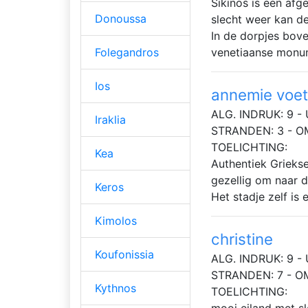
Sikinos is een afg
Donoussa
slecht weer kan de
In de dorpjes bove
Folegandros
venetiaanse monu
Ios
annemie voet
ALG. INDRUK: 9 - 
Iraklia
STRANDEN: 3 - O
TOELICHTING:
Kea
Authentiek Griekse
gezellig om naar d
Keros
Het stadje zelf is
Kimolos
christine
Koufonissia
ALG. INDRUK: 9 - 
STRANDEN: 7 - O
Kythnos
TOELICHTING: