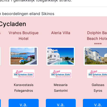
echts 1 gemakkelijk toegankelijk strand.
 beoordelingen eiland Sikinos
 Cycladen
s
Vrahos Boutique
Aleria Villa
Dolphin Ba
Hotel
Beach Hote
****
Karavostasis
Messaria
Galissas
Folegandros
Santorini
Syros
v.a.
v.a.
v.a.