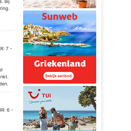
. Bij
ring.
R: 7 -
el
nkt.
den.
R: 6 -