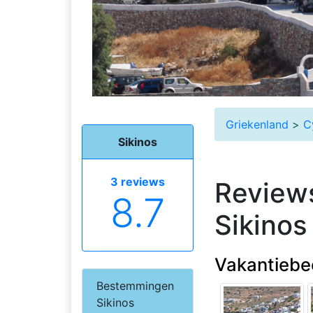
Griekenland
>
C
Sikinos
3 reviews
Reviews
8.7
Sikinos
Vakantiebe
Bestemmingen
Sikinos