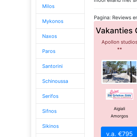
mooi eiland met sl
Milos
Pagina: Reviews en
Mykonos
Vakanties
Naxos
Apollon studio
**
Paros
Santorini
Schinoussa
Serifos
Aigiali
Sifnos
Amorgos
Sikinos
v.a. €795