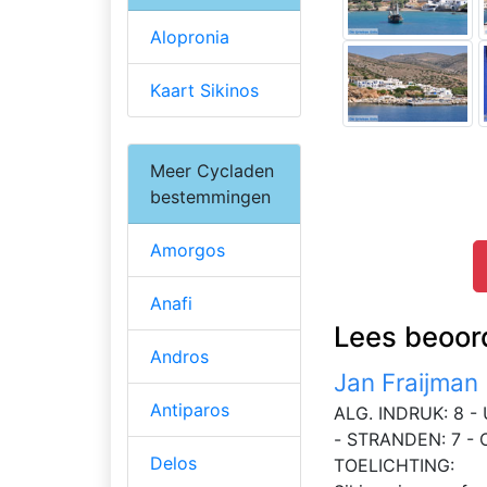
Alopronia
Kaart Sikinos
Meer Cycladen
bestemmingen
Amorgos
Anafi
Lees beoord
Andros
Jan Fraijman
Antiparos
ALG. INDRUK: 8 - 
- STRANDEN: 7 -
Delos
TOELICHTING: