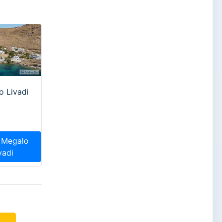
o Livadi
k Megalo
vadi