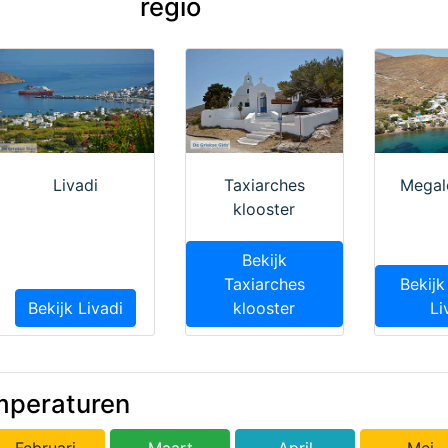
regio
Livadi
Taxiarches
Megal
klooster
Bekijk
Taxiarches
Bekij
Bekijk Livadi
klooster
Li
mperaturen