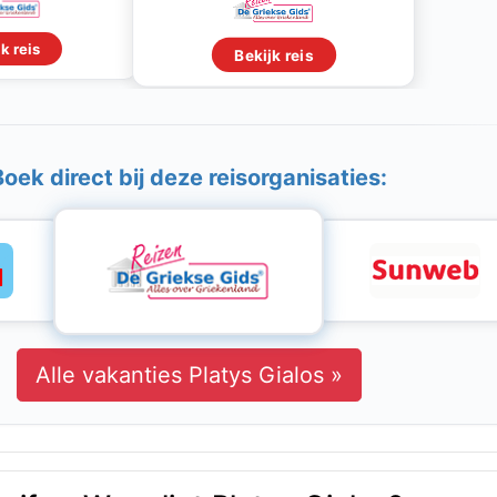
k reis
Bekijk reis
Boek direct bij deze reisorganisaties:
Alle vakanties Platys Gialos »