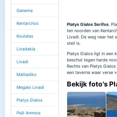
Ganema
Kentarchos
Platys Gialos Serifos
. Pl
ten noorden van Kentarch
Koutalas
Livadi. De weg naar het 
steil is.
Livadakia
Platys Gialos ligt in een
beschut tegen harde noor
Livadi
Rechts van Platys Gialos 
een taverna waar verse v
Malliadiko
Bekijk foto's P
Megalo Livadi
Platys Gialos
Psili Ammos