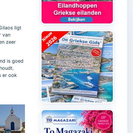
ilaos ligt
r van
en zeer
and is goed
 houdt.
s er ook