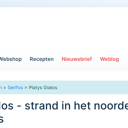
Webshop
Recepten
Nieuwsbrief
Weblog
n
>
Serifos
> Platys Gialos
los - strand in het noord
s