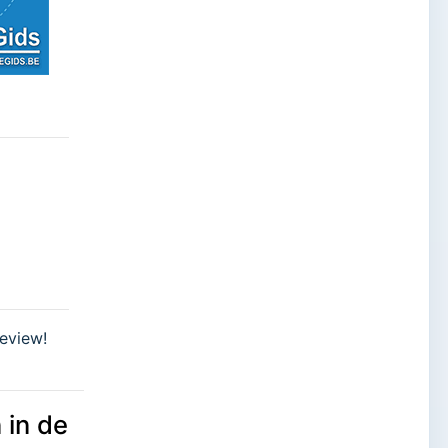
review!
 in de