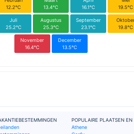
Februari
Maart
April
Mei
12.2°C
13.4°C
16.1°C
19.5°C
Juli
Augustus
September
Oktobe
25.2°C
25.3°C
23.1°C
19.8°C
November
December
16.4°C
13.5°C
VAKANTIEBESTEMMINGEN
POPULAIRE PLAATSEN EN
 eilanden
Athene