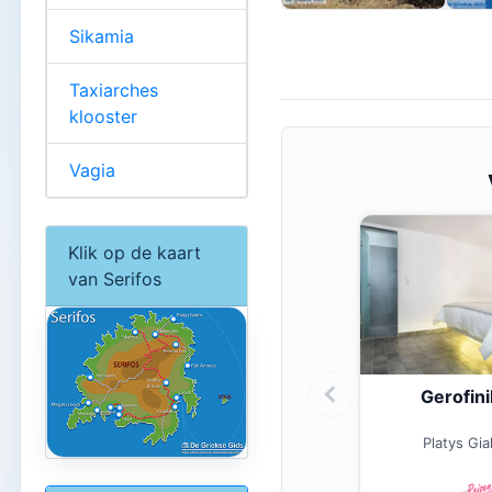
Sikamia
Taxiarches
klooster
Vagia
Klik op de kaart
van Serifos
Gerofini
Platys Gia