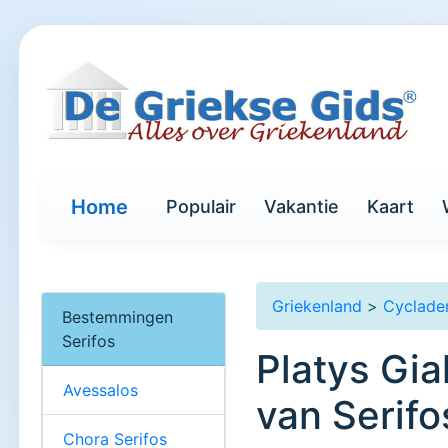
Home
Populair
Vakantie
Kaart
Griekenland
>
Cyclade
Bestemmingen
Serifos
Platys Gia
Avessalos
van Serifo
Chora Serifos