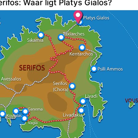
erifos: Waar ligt Platys Gialos?