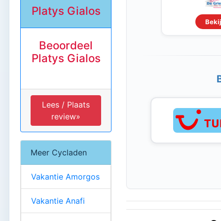
Platys Gialos
Bekij
Beoordeel
Platys Gialos
Lees / Plaats
review»
Meer Cycladen
Vakantie Amorgos
Vakantie Anafi