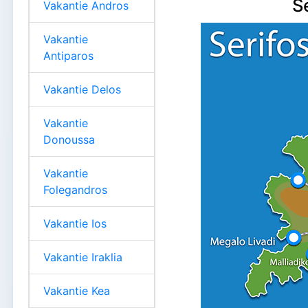
S
Vakantie Andros
Vakantie
Antiparos
Vakantie Delos
Vakantie
Donoussa
Vakantie
Folegandros
Vakantie Ios
Vakantie Iraklia
Vakantie Kea