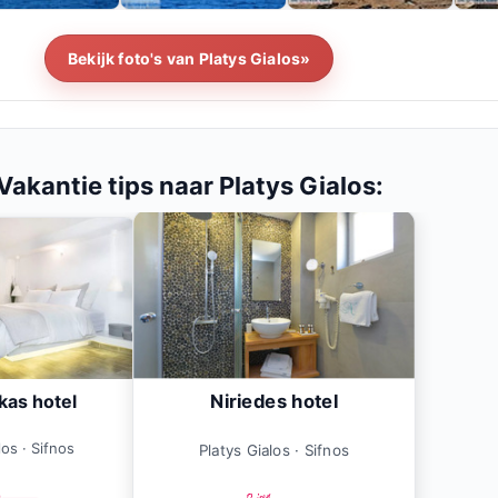
Bekijk foto's van Platys Gialos»
Vakantie tips naar Platys Gialos:
Niriedes hotel
kas hotel
los · Sifnos
Platys Gialos · Sifnos