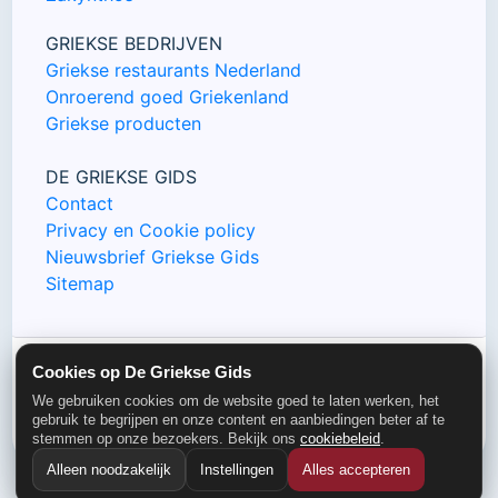
GRIEKSE BEDRIJVEN
Griekse restaurants Nederland
Onroerend goed Griekenland
Griekse producten
DE GRIEKSE GIDS
Contact
Privacy en Cookie policy
Nieuwsbrief Griekse Gids
Sitemap
Cookies op De Griekse Gids
© De Griekse Gids 2000-2026
We gebruiken cookies om de website goed te laten werken, het
gebruik te begrijpen en onze content en aanbiedingen beter af te
stemmen op onze bezoekers. Bekijk ons
cookiebeleid
.
Alleen noodzakelijk
Instellingen
Alles accepteren