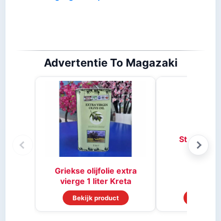
Advertentie To Magazaki
Stifado kr
Griekse olijfolie extra
vierge 1 liter Kreta
Bekijk product
Bekijk p