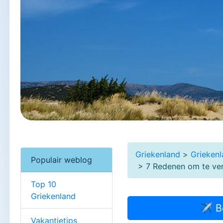
Griekenland
>
Grieken
Populair weblog
> 7 Redenen om te verb
Top 10
Griekenland
✈ B
Vakantietips