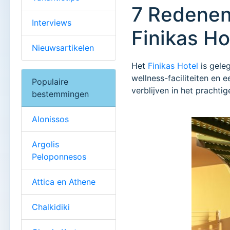
7 Redenen 
Interviews
Finikas Ho
Nieuwsartikelen
Het
Finikas Hotel
is gele
wellness-faciliteiten en 
Populaire
verblijven in het prachti
bestemmingen
Alonissos
Argolis
Peloponnesos
Attica en Athene
Chalkidiki