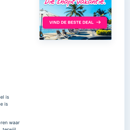
el is
e is
oren waar
 terwijl