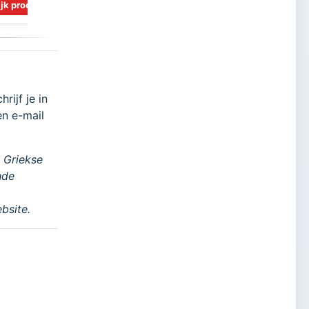
jk product
Bekijk product
rijf je in
en e-mail
 Griekse
nde
bsite.