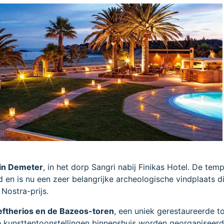
din Demeter
, in het dorp Sangri nabij Finikas Hotel. De temp
d en is nu een zeer belangrijke archeologische vindplaats di
Nostra-prijs.
Eleftherios en de Bazeos-toren
, een uniek gerestaureerde t
e kunsttentoonstellingen binnenshuis worden georganiseerd,