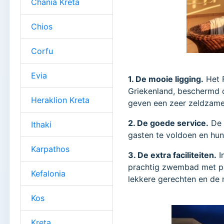
Chania Kreta
Chios
Corfu
Evia
1. De mooie ligging.
Het F
Griekenland, beschermd
Heraklion Kreta
geven een zeer zeldzame 
2. De goede service.
De 
Ithaki
gasten te voldoen en hun
Karpathos
3. De extra faciliteiten.
I
prachtig zwembad met pa
Kefalonia
lekkere gerechten en de 
Kos
Kreta