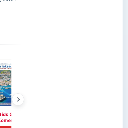
Griekse honing
Gids Glossy 18
Zomer