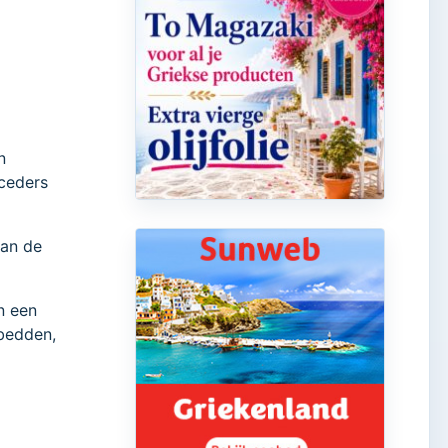
n
ceders
van de
n een
gbedden,