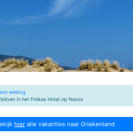
land weblog
lijven in het Finikas Hotel op Naxos
ekijk
hier
alle vakanties naar Griekenland