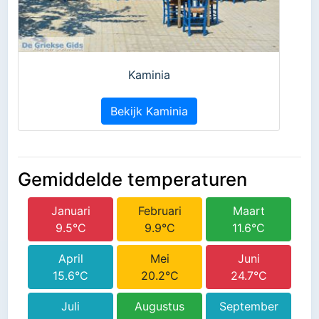
Kaminia
Bekijk Kaminia
Gemiddelde temperaturen
Januari
Februari
Maart
9.5°C
9.9°C
11.6°C
April
Mei
Juni
15.6°C
20.2°C
24.7°C
Juli
Augustus
September