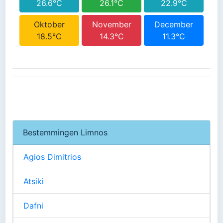
26.6°C
26.1°C
22.9°C
Oktober
November
December
18.5°C
14.3°C
11.3°C
Bestemmingen Limnos
Agios Dimitrios
Atsiki
Dafni