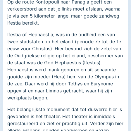
Op de route Kontopouli naar Panagia geeft een
verkeersbord aan dat je links moet afslaan, waarna
je via een 5 kilometer lange, maar goede zandweg
Ifestia bereikt.
Ifestia of Hephaestia, was in de oudheid een van
twee stadstaten op het eiland (periode 7e tot de 1e
eeuw voor Christus). Hier bevond zich de zetel van
de Oudgriekse religie op het eiland, beschermer van
de staat was de God Hephaestus (Ifestus).
Hephaestus werd mank geboren en uit schaamte
gooide zijn moeder (Hera) hem van de Olympus in
de zee. Daar werd hij door Tethys en Eurynome
opgevist en naar Limnos gebracht, waar hij zijn
werkplaats begon.
Het belangrijkste monument dat tot dusverre hier is
gevonden is het theater. Het theater is inmiddels
gerestaureerd en ziet er prachtig uit. Verder zijn hier
allerlei wapens, gouden voorwerpen en vazen